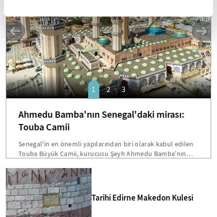
1
2
3
Ahmedu Bamba'nın Senegal'daki mirası:
Touba Camii
Senegal'in en önemli yapılarından biri olarak kabul edilen
Touba Büyük Camii, kurucusu Şeyh Ahmedu Bamba'nın
vasiyetiyle inşa edilmişti. Dakar'a 200 kilometre mesafede
bulunan bu devasa yapı, hem mimarisi hem de Senegal
toplumu için taşıdığı sembolik önemle öne çıkmakta.
Bamba'nın "Beni cami inşaatından fazla hiçbir şey
Tarihi Edirne Makedon Kulesi
ilgilendirmiyor" sözleri, Touba'yı ülkenin en etkileyici dini
merkezlerinden biri yapmakta.