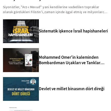
Siyonistler, "Arz-ı Mevud" yani kendilerine vadedilen topraklar
olarak gördükleri Filistin'i, zaman içinde işgal etmiş ve milyonlarca
insanı acımasız bir şekilde hayattan koparmışlardır. Bu zihniyet,
Kıbrıs'ı da Arz-ı Mevud'un içinde görmektedir. Bu anlamda, yavru
vatanla ilgili birtakım sinsi faaliyetler yürütülmektedir. İşte, Kuzey
Sistematik işkence İsrail hapishaneleri
Kıbrıs'taki siyonizm tehdidi hakkında bilmeniz gerekenler...
Mohammed Omer'in kaleminden
Bombardıman Uçakları ve Tanklar
Arasında Gazze
Devlet ve millet binasının dört direği