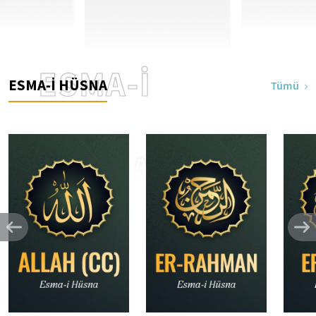
ESMA-İ
ESMA-İ HÜSNA
Tümü
HÜSNA