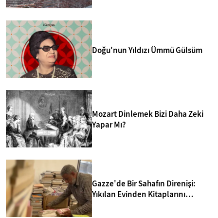
Doğu'nun Yıldızı Ümmü Gülsüm
Mozart Dinlemek Bizi Daha Zeki
Yapar Mı?
Gazze'de Bir Sahafın Direnişi:
Yıkılan Evinden Kitaplarını
Kurtarıp Yeni Kütüphane Kurdu