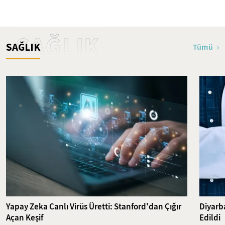
SAĞLIK
SAĞLIK
Tümü
Yapay Zeka Canlı Virüs Üretti: Stanford'dan Çığır
Diyarba
Açan Keşif
Edildi