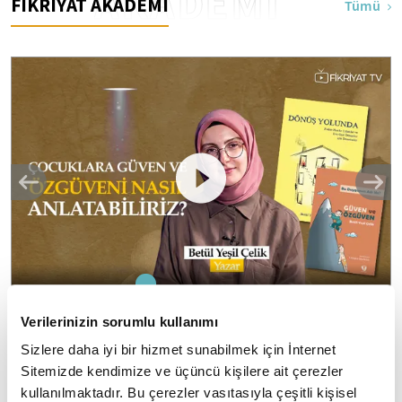
AKADEMİ
FİKRİYAT AKADEMİ
Tümü
1
2
3
4
5
Verilerinizin sorumlu kullanımı
Çocuklara güven ve özgüveni nasıl
Sizlere daha iyi bir hizmet sunabilmek için İnternet
anlatabiliriz? I Kitap Dedektifi
Sitemizde kendimize ve üçüncü kişilere ait çerezler
Kitap Dedektifi'nin yeni bölümünün konuğu Betül Yeşil
kullanılmaktadır. Bu çerezler vasıtasıyla çeşitli kişisel