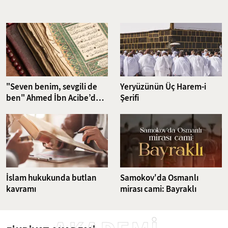
Nefsin aşırı isteklerini dizginlemeyi ve iradeyi güçlendirmeyi
hedefleyen riyazet pratikleri, günümüzün karmaşık dünyasında da
güncelliğini korumakta. Bu çalışma, klasikten günümüze uzanan
ruhsal disiplin yöntemlerini ve bu yöntemlerin günümüz
dünyasındaki karşılıklarını ele alıyor.
"Seven benim, sevgili de
Yeryüzünün Üç Harem-i
ben" Ahmed İbn Acibe’den
Şerifi
Fatiha Suresi Tefsiri
İslam hukukunda butlan
Samokov'da Osmanlı
kavramı
mirası cami: Bayraklı