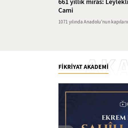
661 yıllık miras: Leylek
Cami
1071 yılında Anadolu'nun kapıları
fetihte bulundukları gibi aynı za
Anadolu'yu Müslümanların yurdu h
yılında Beyşehir'de inşa edilen H
birbirinden güzel süslemeleri, kal
AK
ile Anadolu Selçukluları'nın zaraf
FİKRİYAT AKADEMİ
biri. Halk arasında Leylekli Güdük
Hoca Şeyh Muhittin Camii'ni araşt