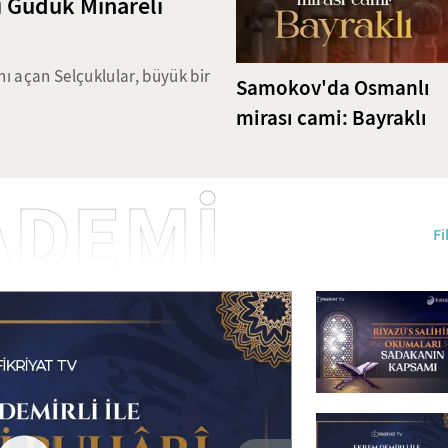
li Güdük Minareli
Aşıkların Sultanı: Ömer
Aşk Yolculuğu
nı açan Selçuklular, büyük bir
Tasavvuf edebiyatının zirve ism
Samokov'da Osmanlı
manda pek çok eserle
İbnü'l-Farız, eserlerinde ilahi a
mirası cami: Bayraklı
aline getirmişlerdi. 1365
derinlemesine ele aldı. Mekke v
oca Şeyh Muhittin Camii;
şiirler, yüzyıllardır Doğu edebi
em işleri ve ahşap sütunları
düşüncesinde özel bir yere sahip
ADEMİ
etinin en güzel temsillerinden
eserleri ve şiirlerinde işlediği 
Fi
 Minareli Camii olarak bilinen
bilgileri içeriğimizde bulabilirsin
ırdık.