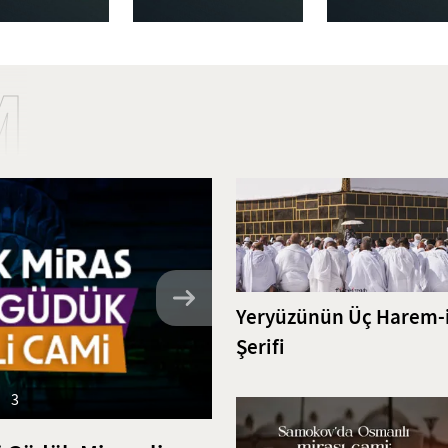
M
Yeryüzünün Üç Harem-
Şerifi
3