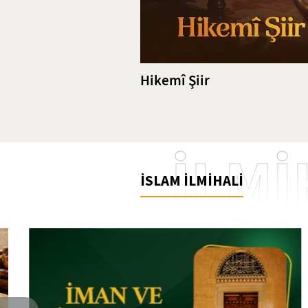
Hikemî Şiir
İLMİ
İSLAM İLMİHALİ