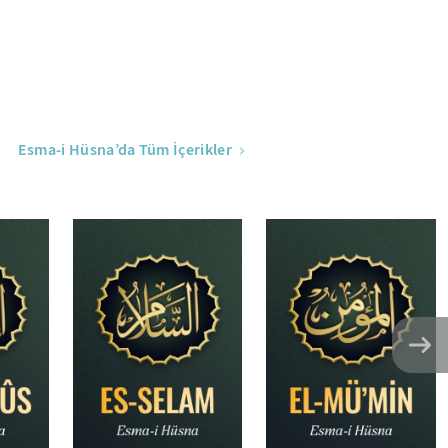
Esma-i Hüsna’da Tüm İçerikler