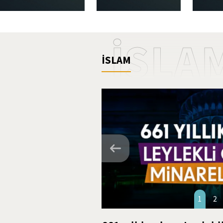
İSLA
İSLAM
1
2