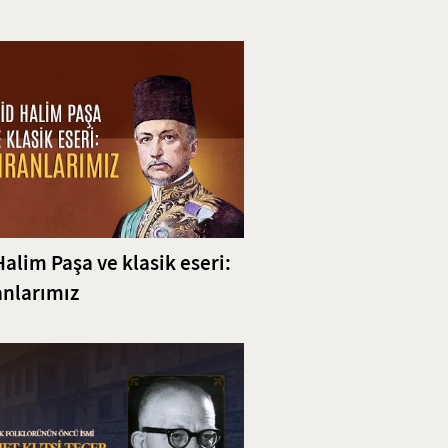
ili
Halim Paşa ve klasik eseri:
nlarımız