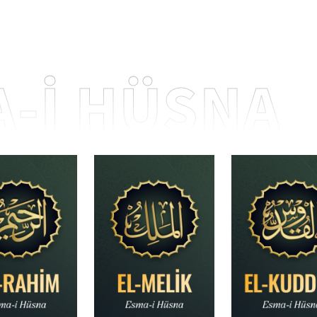
-İ HÜSNA