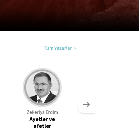
Tüm Yazarlar
Zekeriya Erdim
İsmail Güleç
Ayetler ve
Odysseus kimin
afetler
kahramanı?