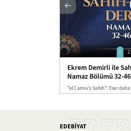
1
2
Ekrem Demirli ile Sah
Namaz Bölümü 32-46.
"el Camiu's Sahih": Eser daha
bulmuştur. İmam Buhari eseri 
Buhari kitabı, altı yüz bin had
göre hadis belirleyerek on be
EDEB
toplayabilmiştir. Kendi tabiri
EDEBİYAT
abdesti almış ve Efendimizin 