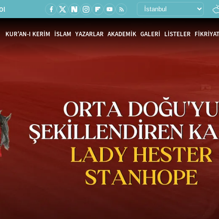
Ol
KUR'AN-I KERİM
İSLAM
YAZARLAR
AKADEMİK
GALERİ
LİSTELER
FİKRİYAT