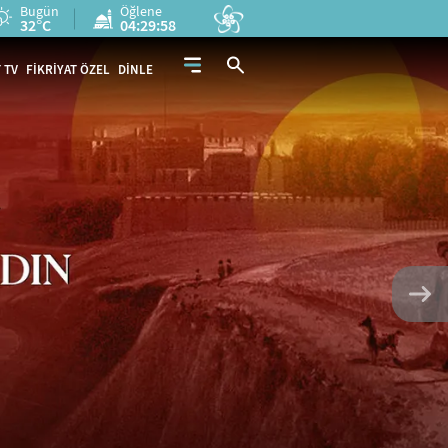
Bugün
Öğlene
32°C
04:29:56
 TV
FİKRİYAT ÖZEL
DİNLE