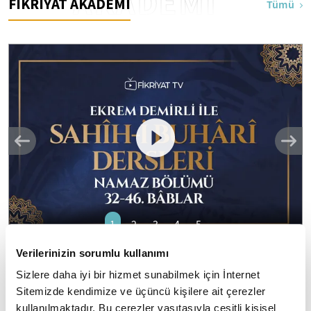
AKADEMİ
FİKRİYAT AKADEMİ
Tümü
1
2
3
4
5
Verilerinizin sorumlu kullanımı
Ekrem Demirli ile Sahih-i Buhari Dersleri:
Sizlere daha iyi bir hizmet sunabilmek için İnternet
Namaz Bölümü 32-46. Bâblar - 43. Bölüm
Sitemizde kendimize ve üçüncü kişilere ait çerezler
"el Camiu's Sahih": Eser daha çok "Sahihi Buhari" adıyla
kullanılmaktadır. Bu çerezler vasıtasıyla çeşitli kişisel