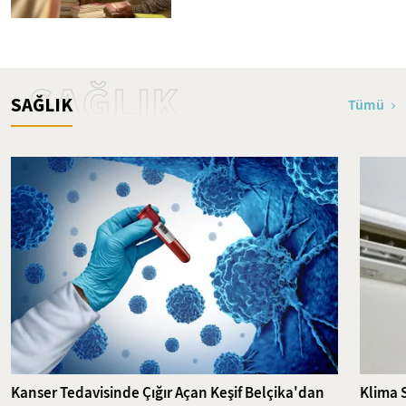
SAĞLIK
SAĞLIK
Tümü
Kanser Tedavisinde Çığır Açan Keşif Belçika'dan
Klima 