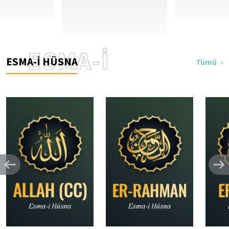
ESMA-İ
ESMA-İ HÜSNA
Tümü
HÜSNA