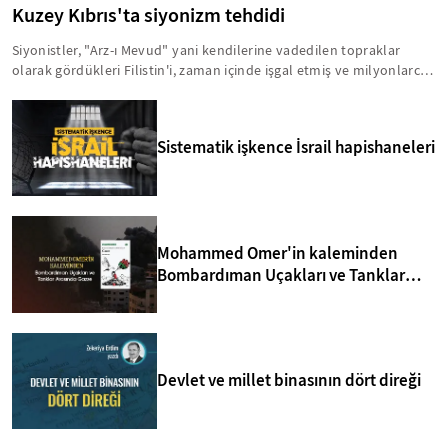
Kuzey Kıbrıs'ta siyonizm tehdidi
Siyonistler, "Arz-ı Mevud" yani kendilerine vadedilen topraklar
olarak gördükleri Filistin'i, zaman içinde işgal etmiş ve milyonlarca
insanı acımasız bir şekilde hayattan koparmışlardır. Bu zihniyet,
Kıbrıs'ı da Arz-ı Mevud'un içinde görmektedir. Bu anlamda, yavru
vatanla ilgili birtakım sinsi faaliyetler yürütülmektedir. İşte, Kuzey
Sistematik işkence İsrail hapishaneleri
Kıbrıs'taki siyonizm tehdidi hakkında bilmeniz gerekenler...
Mohammed Omer'in kaleminden
Bombardıman Uçakları ve Tanklar
Arasında Gazze
Devlet ve millet binasının dört direği