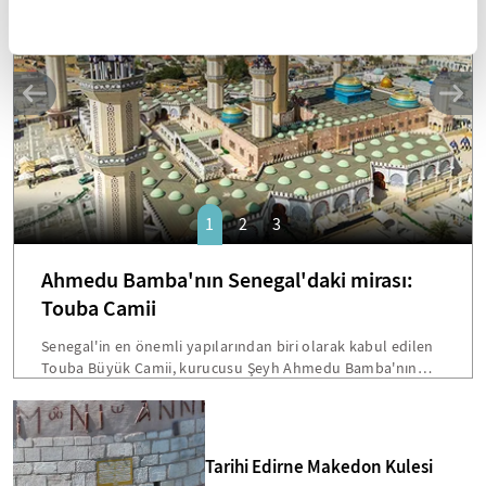
SANAT
1
2
3
Ahmedu Bamba'nın Senegal'daki mirası:
Touba Camii
Senegal'in en önemli yapılarından biri olarak kabul edilen
Touba Büyük Camii, kurucusu Şeyh Ahmedu Bamba'nın
vasiyetiyle inşa edilmişti. Dakar'a 200 kilometre mesafede
bulunan bu devasa yapı, hem mimarisi hem de Senegal
toplumu için taşıdığı sembolik önemle öne çıkmakta.
Bamba'nın "Beni cami inşaatından fazla hiçbir şey
Tarihi Edirne Makedon Kulesi
ilgilendirmiyor" sözleri, Touba'yı ülkenin en etkileyici dini