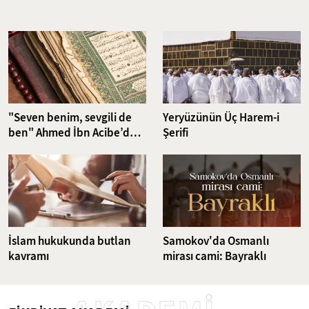
Nefsin aşırı isteklerini dizginlemeyi ve iradeyi güçlendirmeyi
hedefleyen riyazet pratikleri, günümüzün karmaşık dünyasında da
güncelliğini korumakta. Bu çalışma, klasikten günümüze uzanan
ruhsal disiplin yöntemlerini ve bu yöntemlerin günümüz
dünyasındaki karşılıklarını ele alıyor.
"Seven benim, sevgili de
Yeryüzünün Üç Harem-i
ben" Ahmed İbn Acibe’den
Şerifi
Fatiha Suresi Tefsiri
İslam hukukunda butlan
Samokov'da Osmanlı
kavramı
mirası cami: Bayraklı