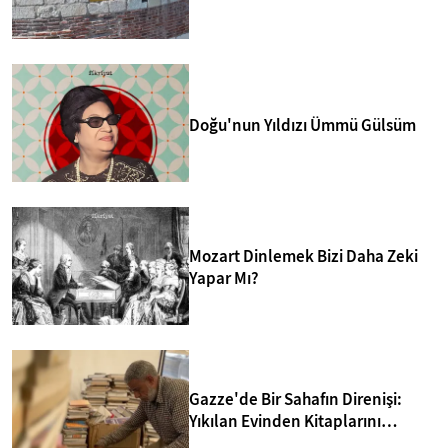
merkezlerinden biri yapmakta.
Doğu'nun Yıldızı Ümmü Gülsüm
Mozart Dinlemek Bizi Daha Zeki
Yapar Mı?
Gazze'de Bir Sahafın Direnişi:
Yıkılan Evinden Kitaplarını
Kurtarıp Yeni Kütüphane Kurdu