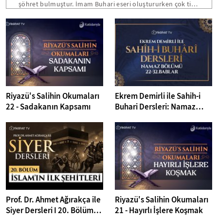
şöhret bulmuştur. İmam Buhari eseri oluştururken çok titiz
davranmıştır. Buhari kitabı, altı yüz bin hadis içerisinden
cerh ve tadil yöntemine göre hadis belirleyerek on beş
sene sonunda iki kapak arasında toplayabilmiştir. Kendi
tabiri ile her babı yazarken mutlaka gusül abdesti almış ve
Efendimizin (SAV) sözlerine büyük ihtimam göstermiştir.
Riyazü's Salihin Okumaları
Ekrem Demirli ile Sahih-i
22 - Sadakanın Kapsamı
Buhari Dersleri: Namaz
Bölümü 22-32. Bâblar - 39.
Bölüm
Prof. Dr. Ahmet Ağırakça ile
Riyazü's Salihin Okumaları
Siyer Dersleri I 20. Bölüm:
21 - Hayırlı İşlere Koşmak