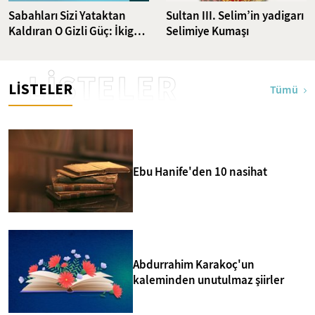
Sabahları Sizi Yataktan
Sultan III. Selim’in yadigarı
Kaldıran O Gizli Güç: İkigai
Selimiye Kumaşı
Nedir?
LİSTELER
LİSTELER
Tümü
Ebu Hanife'den 10 nasihat
Abdurrahim Karakoç'un
kaleminden unutulmaz şiirler