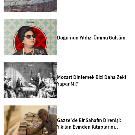
merkezlerinden biri yapmakta.
Doğu'nun Yıldızı Ümmü Gülsüm
Mozart Dinlemek Bizi Daha Zeki
Yapar Mı?
Gazze'de Bir Sahafın Direnişi:
Yıkılan Evinden Kitaplarını
Kurtarıp Yeni Kütüphane Kurdu