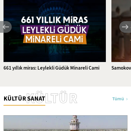
661 yıllık miras: Leylekli Güdük Minareli Cami
Samokov'
KÜLTÜR
KÜLTÜR SANAT
Tümü