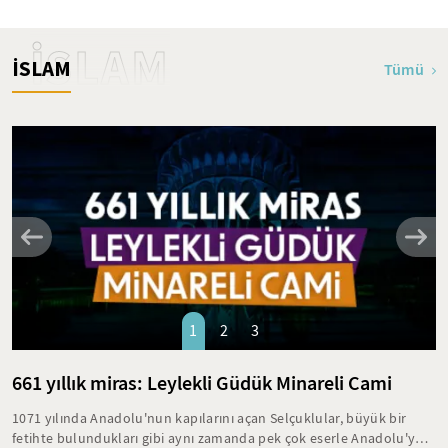
İSLAM
İSLAM
Tümü
1
2
3
661 yıllık miras: Leylekli Güdük Minareli Cami
1071 yılında Anadolu'nun kapılarını açan Selçuklular, büyük bir
fetihte bulundukları gibi aynı zamanda pek çok eserle Anadolu'yu