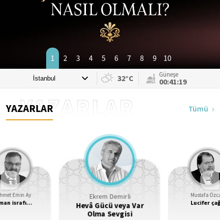
1
2
3
4
5
6
7
8
9
10
Güneşe
32°C
00:41:17
YAZARLAR
YAZARLAR
Tümü
Ekrem Demirli
hmet Emin Ay
Mustafa Özc
man israfı…
Lucifer çağ
Hevâ Gücü veya Var
Olma Sevgisi