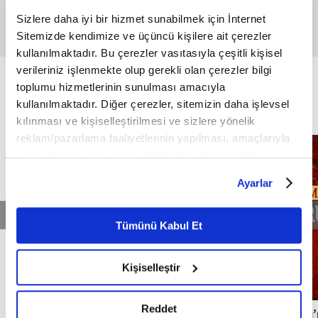
Kelam'ın Sırları 11. Bölüm I
yönetiyoruz yoksa
Sizlere daha iyi bir hizmet sunabilmek için İnternet
Bakara Suresi 25-27.
alışkanlıklarımız mı? I
Sitemizde kendimize ve üçüncü kişilere ait çerezler
Ayetler Tefsiri
Çerezlik 7. Bölüm I Fikriyat
kullanılmaktadır. Bu çerezler vasıtasıyla çeşitli kişisel
ÖZEL
verileriniz işlenmekte olup gerekli olan çerezler bilgi
FİKRİYAT ÖZEL
Tümü
toplumu hizmetlerinin sunulması amacıyla
kullanılmaktadır. Diğer çerezler, sitemizin daha işlevsel
kılınması ve kişiselleştirilmesi ve sizlere yönelik
reklam/pazarlama faaliyetlerinin yapılması, amaçlarıyla
sınırlı olarak açık rızanız dahilinde kullanılacaktır.
Çerezlere ilişkin tercihlerinizi çerez paneli vasıtasıyla
Ayarlar
belirleyebilirsiniz. Çerezlere ilişkin detaylı bilgi için
Ayarlar butonuna tıklayabilir,
Çerez Bilgilendirme
Metnimizi ziyaret edebilirsiniz.
Tümünü Kabul Et
6698 sayılı Kişisel Verilerin Korunması Kanunu uyarınca
hazırlanmış olan İnternet Sitesi Aydınlatma Metnimizi
Kişiselleştir
okumak ve sitemizi ziyaretiniz kapsamında
gerçekleştirilen veri işleme faaliyetleri ile ilgili daha
detaylı bilgi almak için lütfen
tıklayınız.
Reddet
Milli mimarinin temellerini atan Mimar
Osmanlı’