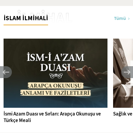
İLMİHAL
İSLAM İLMİHALİ
Tümü
İsmi Azam Duası ve Sırları: Arapça Okunuşu ve
Sağlık ve
Türkçe Meali