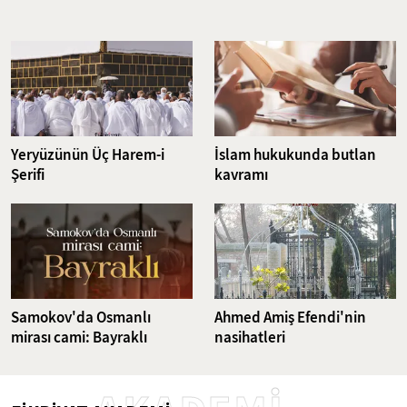
Müslümanların yurdu haline getirmişlerdi. 1365 yılında Beyşehir'de
inşa edilen Hoca Şeyh Muhittin Camii; birbirinden güzel süslemeleri,
kalem işleri ve ahşap sütunları ile Anadolu Selçukluları'nın
zarafetinin en güzel temsillerinden biri. Halk arasında Leylekli
Güdük Minareli Camii olarak bilinen Hoca Şeyh Muhittin Camii'ni
araştırdık.
Yeryüzünün Üç Harem-i
İslam hukukunda butlan
Şerifi
kavramı
Samokov'da Osmanlı
Ahmed Amiş Efendi'nin
mirası cami: Bayraklı
nasihatleri