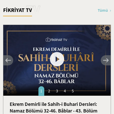
TV
FİKRİYAT TV
Tümü
1
2
3
4
5
Ekrem Demirli ile Sahih-i Buhari Dersleri:
Namaz Bölümü 32-46. Bâblar - 43. Bölüm