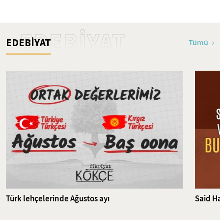
İslam'ın İlk Şehitleri
EDEBİYAT
EDEBİYAT
Tümü
Türk lehçelerinde Ağustos ayı
Said Ha