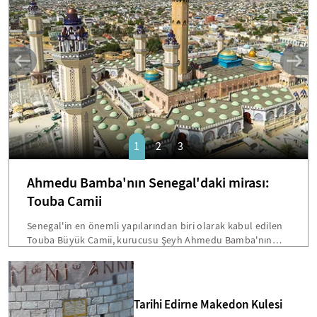
SANAT
1
2
3
Ahmedu Bamba'nın Senegal'daki mirası:
Touba Camii
Senegal'in en önemli yapılarından biri olarak kabul edilen
Touba Büyük Camii, kurucusu Şeyh Ahmedu Bamba'nın
vasiyetiyle inşa edilmişti. Dakar'a 200 kilometre mesafede
bulunan bu devasa yapı, hem mimarisi hem de Senegal
toplumu için taşıdığı sembolik önemle öne çıkmakta.
Bamba'nın "Beni cami inşaatından fazla hiçbir şey
Tarihi Edirne Makedon Kulesi
ilgilendirmiyor" sözleri, Touba'yı ülkenin en etkileyici dini