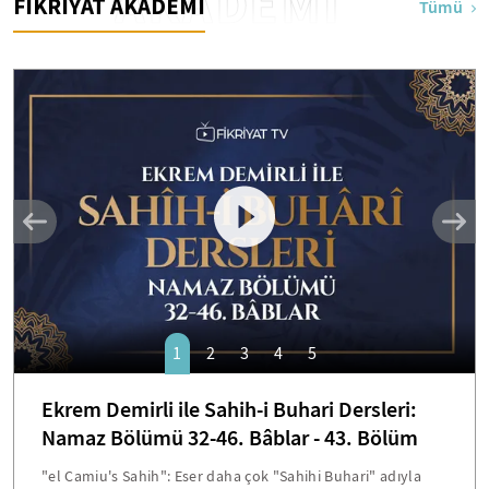
AKADEMİ
FİKRİYAT AKADEMİ
Tümü
1
2
3
4
5
Ekrem Demirli ile Sahih-i Buhari Dersleri:
Namaz Bölümü 32-46. Bâblar - 43. Bölüm
"el Camiu's Sahih": Eser daha çok "Sahihi Buhari" adıyla