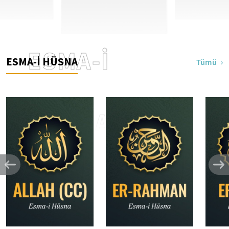
ESMA-İ
ESMA-İ HÜSNA
Tümü
HÜSNA