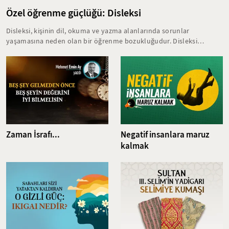
Özel öğrenme güçlüğü: Disleksi
Disleksi, kişinin dil, okuma ve yazma alanlarında sorunlar
yaşamasına neden olan bir öğrenme bozukluğudur. Disleksi
yaşayan bireyler, eğitim hayatlarında birçok zorlukla karşılaşırlar.
Bu öğrenme bozukluğunun erken yaşta teşhis edilmesi ve kişiye
özel doğru tedavi yöntemlerine başlanması akademik başarının
zarar görmesini büyük oranda engeller.
Zaman İsrafı...
Negatif insanlara maruz
kalmak