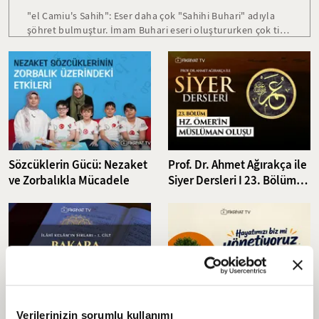
"el Camiu's Sahih": Eser daha çok "Sahihi Buhari" adıyla
şöhret bulmuştur. İmam Buhari eseri oluştururken çok titiz
davranmıştır. Buhari kitabı, altı yüz bin hadis içerisinden
cerh ve tadil yöntemine göre hadis belirleyerek on beş
sene sonunda iki kapak arasında toplayabilmiştir. Kendi
tabiri ile her babı yazarken mutlaka gusül abdesti almış ve
Efendimizin (SAV) sözlerine büyük ihtimam göstermiştir.
Sözcüklerin Gücü: Nezaket
Prof. Dr. Ahmet Ağırakça ile
ve Zorbalıkla Mücadele
Siyer Dersleri I 23. Bölüm:
Hz. Ömer'in (RA) Müslüman
Oluşu
Abdulkerim Kuşeyri - İlahi
Hayatımızı biz mi
Verilerinizin sorumlu kullanımı