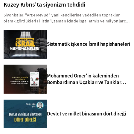
Kuzey Kıbrıs'ta siyonizm tehdidi
Siyonistler, "Arz-ı Mevud" yani kendilerine vadedilen topraklar
olarak gördükleri Filistin'i, zaman içinde işgal etmiş ve milyonlarca
insanı acımasız bir şekilde hayattan koparmışlardır. Bu zihniyet,
Kıbrıs'ı da Arz-ı Mevud'un içinde görmektedir. Bu anlamda, yavru
vatanla ilgili birtakım sinsi faaliyetler yürütülmektedir. İşte, Kuzey
Sistematik işkence İsrail hapishaneleri
Kıbrıs'taki siyonizm tehdidi hakkında bilmeniz gerekenler...
Mohammed Omer'in kaleminden
Bombardıman Uçakları ve Tanklar
Arasında Gazze
Devlet ve millet binasının dört direği