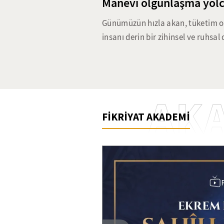
Manevi olgunlaşma yolc
Günümüzün hızla akan, tüketim od
insanı derin bir zihinsel ve ruhsal 
bırakmakta. Nefsin aşırı istekleri
güçlendirmeyi hedefleyen riyazet
karmaşık dünyasında da güncelli
klasikten günümüze uzanan ruhsal
AK
yöntemlerin günümüz dünyasındaki 
FİKRİYAT AKADEMİ