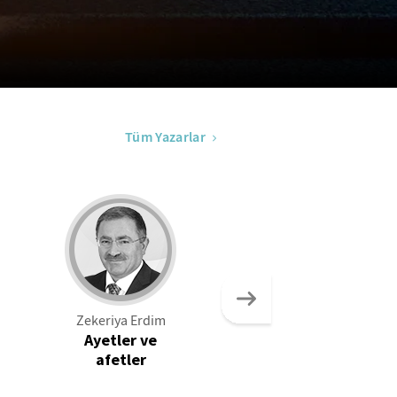
Tüm Yazarlar
Zekeriya Erdim
İsmail Güleç
Ayetler ve
Odysseus kimin
afetler
kahramanı?