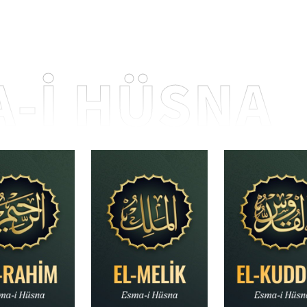
-İ HÜSNA