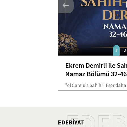
1
2
Ekrem Demirli ile Sah
Namaz Bölümü 32-46.
"el Camiu's Sahih": Eser daha
bulmuştur. İmam Buhari eseri 
Buhari kitabı, altı yüz bin had
göre hadis belirleyerek on be
EDEB
toplayabilmiştir. Kendi tabiri
EDEBİYAT
abdesti almış ve Efendimizin 