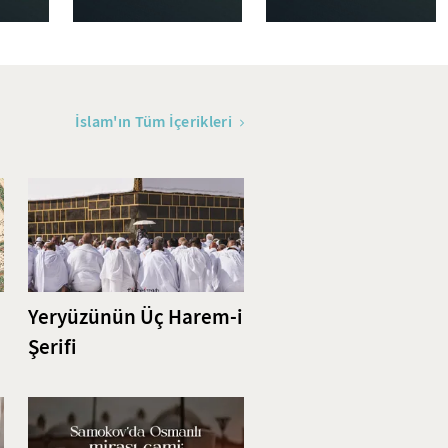
İslam'ın Tüm İçerikleri
Yeryüzünün Üç Harem-i
Şerifi
i