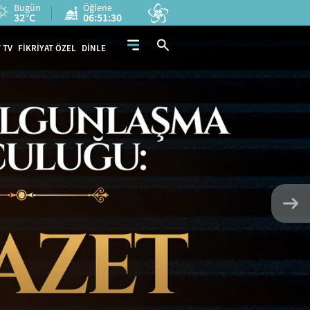
Bugün
Öğlene
32°C
06:51:28
 TV
FİKRİYAT ÖZEL
DİNLE