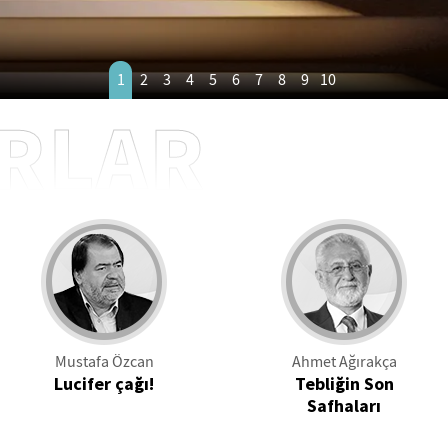
1
2
3
4
5
6
7
8
9
10
RLAR
Mustafa Özcan
Ahmet Ağırakça
Lucifer çağı!
Tebliğin Son
Safhaları