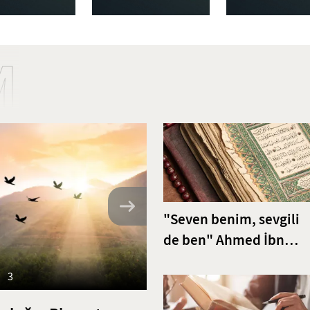
M
"Seven benim, sevgili
de ben" Ahmed İbn
Acibe’den Fatiha Sures
3
Tefsiri