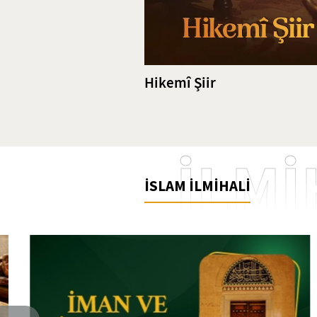
Hikemî Şiir
İLMİ
İSLAM İLMİHALİ