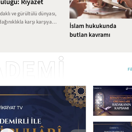
uluğu: Riyazet
661 yıllık miras: Leyl
Cami
aklı ve gürültülü dünyası,
dağınıklıkla karşı karşıya
1071 yılında Anadolu'nun kapıla
İslam hukukunda
ni dizginlemeyi ve iradeyi
fetihte bulundukları gibi aynı
butlan kavramı
 pratikleri, günümüzün
Anadolu'yu Müslümanların yurdu
ğini korumakta. Bu çalışma,
yılında Beyşehir'de inşa edilen
 disiplin yöntemlerini ve bu
birbirinden güzel süslemeleri, k
ADEMİ
karşılıklarını ele alıyor.
ile Anadolu Selçukluları'nın zar
Fi
biri. Halk arasında Leylekli Gü
Hoca Şeyh Muhittin Camii'ni ar