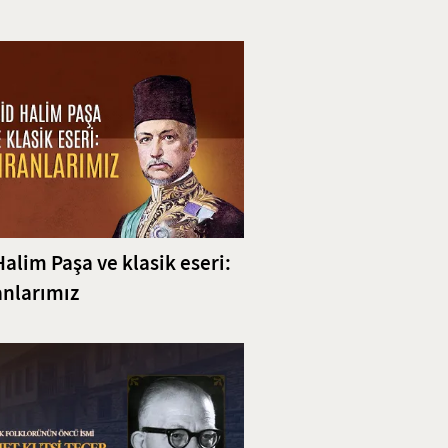
ili
Halim Paşa ve klasik eseri:
nlarımız