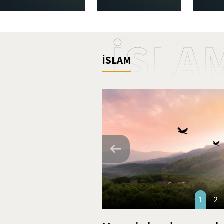
İSLA
İSLAM
1
2