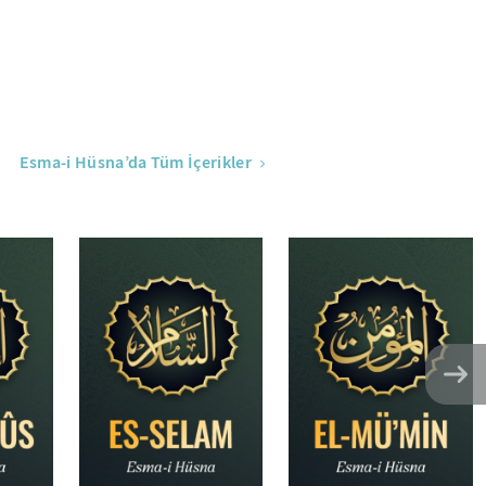
Esma-i Hüsna’da Tüm İçerikler