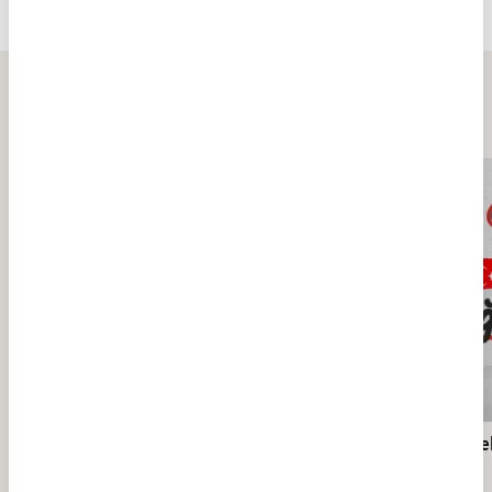
İslam'ın İlk Şehitleri
EDEBİYAT
EDEBİYAT
Tümü
Bilgi belleği: Kütüphaneler
Türk l