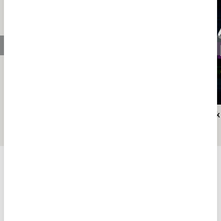
Manevi olgunlaşma yolculuğu: Riyazet
661 yıllı
KÜLTÜR
KÜLTÜR SANAT
Tümü