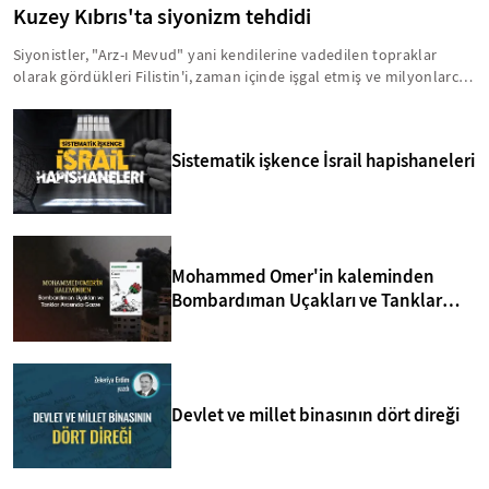
Kuzey Kıbrıs'ta siyonizm tehdidi
Siyonistler, "Arz-ı Mevud" yani kendilerine vadedilen topraklar
olarak gördükleri Filistin'i, zaman içinde işgal etmiş ve milyonlarca
insanı acımasız bir şekilde hayattan koparmışlardır. Bu zihniyet,
Kıbrıs'ı da Arz-ı Mevud'un içinde görmektedir. Bu anlamda, yavru
vatanla ilgili birtakım sinsi faaliyetler yürütülmektedir. İşte, Kuzey
Sistematik işkence İsrail hapishaneleri
Kıbrıs'taki siyonizm tehdidi hakkında bilmeniz gerekenler...
Mohammed Omer'in kaleminden
Bombardıman Uçakları ve Tanklar
Arasında Gazze
Devlet ve millet binasının dört direği