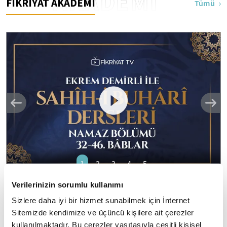
AKADEMİ
FİKRİYAT AKADEMİ
Tümü
1
2
3
4
5
Verilerinizin sorumlu kullanımı
Ekrem Demirli ile Sahih-i Buhari Dersleri:
Sizlere daha iyi bir hizmet sunabilmek için İnternet
Namaz Bölümü 32-46. Bâblar - 43. Bölüm
Sitemizde kendimize ve üçüncü kişilere ait çerezler
"el Camiu's Sahih": Eser daha çok "Sahihi Buhari" adıyla
kullanılmaktadır. Bu çerezler vasıtasıyla çeşitli kişisel