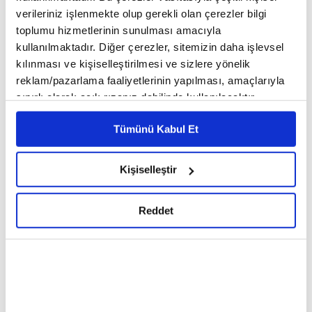
şöhret bulmuştur. İmam Buhari eseri oluştururken çok titiz
verileriniz işlenmekte olup gerekli olan çerezler bilgi
davranmıştır. Buhari kitabı, altı yüz bin hadis içerisinden
toplumu hizmetlerinin sunulması amacıyla
cerh ve tadil yöntemine göre hadis belirleyerek on beş
kullanılmaktadır. Diğer çerezler, sitemizin daha işlevsel
sene sonunda iki kapak arasında toplayabilmiştir. Kendi
tabiri ile her babı yazarken mutlaka gusül abdesti almış ve
kılınması ve kişiselleştirilmesi ve sizlere yönelik
Efendimizin (SAV) sözlerine büyük ihtimam göstermiştir.
reklam/pazarlama faaliyetlerinin yapılması, amaçlarıyla
sınırlı olarak açık rızanız dahilinde kullanılacaktır.
Çerezlere ilişkin tercihlerinizi çerez paneli vasıtasıyla
Tümünü Kabul Et
belirleyebilirsiniz. Çerezlere ilişkin detaylı bilgi için
Riyazü's Salihin Okumaları
Ekrem Demirli ile Sahih-i
Ayarlar butonuna tıklayabilir,
Çerez Bilgilendirme
22 - Sadakanın Kapsamı
Buhari Dersleri: Namaz
Metnimizi ziyaret edebilirsiniz.
Bölümü 22-32. Bâblar - 39.
Kişiselleştir
6698 sayılı Kişisel Verilerin Korunması Kanunu uyarınca
Bölüm
hazırlanmış olan İnternet Sitesi Aydınlatma Metnimizi
Reddet
okumak ve sitemizi ziyaretiniz kapsamında
gerçekleştirilen veri işleme faaliyetleri ile ilgili daha
detaylı bilgi almak için lütfen
tıklayınız.
Prof. Dr. Ahmet Ağırakça ile
Riyazü's Salihin Okumaları
Siyer Dersleri I 20. Bölüm:
21 - Hayırlı İşlere Koşmak