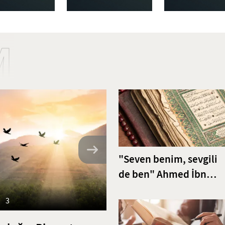
M
"Seven benim, sevgili
de ben" Ahmed İbn
Acibe’den Fatiha Sures
3
Tefsiri