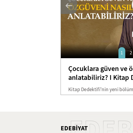
1
2
Çocuklara güven ve ö
anlatabiliriz? I Kitap
Kitap Dedektifi'nin yeni bölüm
Çocuklarda özgüven ve güven
Özgüven" isimli eseri ile bizl
"Dönüş Yolunda" eseri ile de ke
EDEB
EDEBİYAT