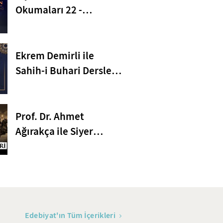
Okumaları 22 -
Sadakanın Kapsamı
Ekrem Demirli ile
Sahih-i Buhari Dersleri:
Namaz Bölümü 22-32.
Bâblar - 39. Bölüm
i ile Sahih-i Buhari Dersleri:
Pr
Prof. Dr. Ahmet
mü 32-46. Bâblar - 43. Bölüm
Bö
Ağırakça ile Siyer
Dersleri I 20. Bölüm:
h": Eser daha çok "Sahihi Buhari" adıyla şöhret
Al
İslam'ın İlk Şehitleri
Buhari eseri oluştururken çok titiz davranmıştır.
tat
tı yüz bin hadis içerisinden cerh ve tadil yöntemine
edi
leyerek on beş sene sonunda iki kapak arasında
. Kendi tabiri ile her babı yazarken mutlaka gusül
Edebiyat'ın Tüm İçerikleri
 Efendimizin (SAV) sözlerine büyük ihtimam