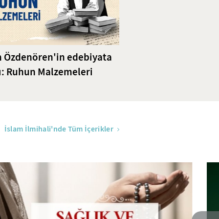
 Özdenören'in edebiyata
ı: Ruhun Malzemeleri
İslam İlmihali'nde Tüm İçerikler