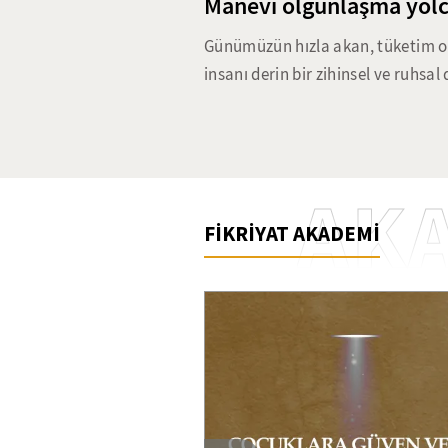
Manevi olgunlaşma yolc
Günümüzün hızla akan, tüketim od
insanı derin bir zihinsel ve ruhsal 
bırakmakta. Nefsin aşırı istekleri
güçlendirmeyi hedefleyen riyazet
karmaşık dünyasında da güncelli
klasikten günümüze uzanan ruhsal
AK
yöntemlerin günümüz dünyasındaki 
FİKRİYAT AKADEMİ