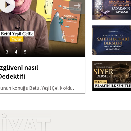
3
4
5
zgüveni nasıl
Ekrem Demirl
 Dedektifi
Namaz Bölü
ünün konuğu Betül Yeşil Çelik oldu.
"el Camiu's Sahi
i; "Bu Duygunun Adı Ne? Güven ve
bulmuştur. İmam 
ere anlattı. Denemelerinden oluşan
Buhari kitabı, al
yifli röportaj gerçekleştirdik.
göre hadis belir
İYAT
toplayabilmiştir
abdesti almış ve