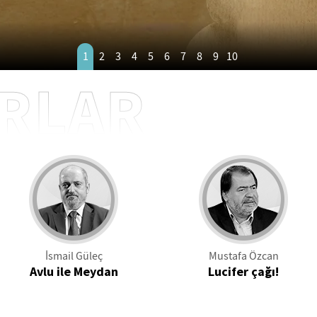
1
2
3
4
5
6
7
8
9
10
RLAR
İsmail Güleç
Mustafa Özcan
Avlu ile Meydan
Lucifer çağı!