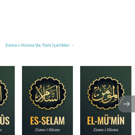
Esma-i Hüsna’da Tüm İçerikler