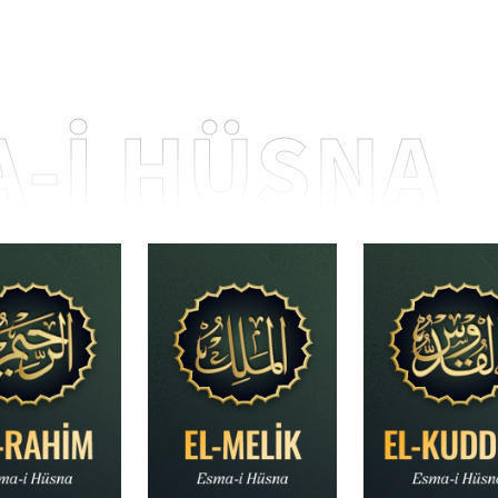
-İ HÜSNA