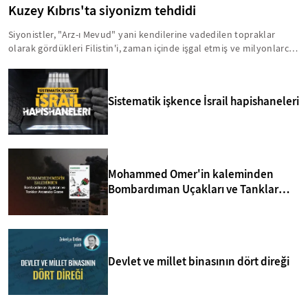
Kuzey Kıbrıs'ta siyonizm tehdidi
Siyonistler, "Arz-ı Mevud" yani kendilerine vadedilen topraklar
olarak gördükleri Filistin'i, zaman içinde işgal etmiş ve milyonlarca
insanı acımasız bir şekilde hayattan koparmışlardır. Bu zihniyet,
Kıbrıs'ı da Arz-ı Mevud'un içinde görmektedir. Bu anlamda, yavru
vatanla ilgili birtakım sinsi faaliyetler yürütülmektedir. İşte, Kuzey
Sistematik işkence İsrail hapishaneleri
Kıbrıs'taki siyonizm tehdidi hakkında bilmeniz gerekenler...
Mohammed Omer'in kaleminden
Bombardıman Uçakları ve Tanklar
Arasında Gazze
Devlet ve millet binasının dört direği