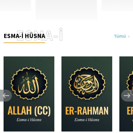
ESMA-İ
ESMA-İ HÜSNA
Tümü
HÜSNA