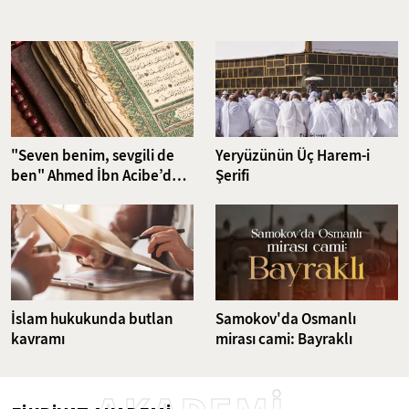
Nefsin aşırı isteklerini dizginlemeyi ve iradeyi güçlendirmeyi
hedefleyen riyazet pratikleri, günümüzün karmaşık dünyasında da
güncelliğini korumakta. Bu çalışma, klasikten günümüze uzanan
ruhsal disiplin yöntemlerini ve bu yöntemlerin günümüz
dünyasındaki karşılıklarını ele alıyor.
"Seven benim, sevgili de
Yeryüzünün Üç Harem-i
ben" Ahmed İbn Acibe’den
Şerifi
Fatiha Suresi Tefsiri
İslam hukukunda butlan
Samokov'da Osmanlı
kavramı
mirası cami: Bayraklı