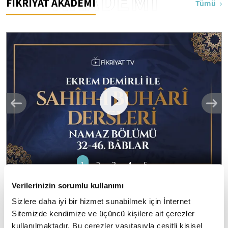
AKADEMİ
FİKRİYAT AKADEMİ
Tümü
1
2
3
4
5
Verilerinizin sorumlu kullanımı
Ekrem Demirli ile Sahih-i Buhari Dersleri:
Sizlere daha iyi bir hizmet sunabilmek için İnternet
Namaz Bölümü 32-46. Bâblar - 43. Bölüm
Sitemizde kendimize ve üçüncü kişilere ait çerezler
"el Camiu's Sahih": Eser daha çok "Sahihi Buhari" adıyla
kullanılmaktadır. Bu çerezler vasıtasıyla çeşitli kişisel