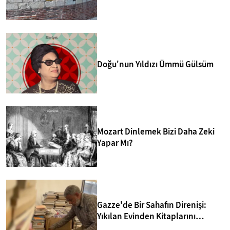
merkezlerinden biri yapmakta.
Doğu'nun Yıldızı Ümmü Gülsüm
Mozart Dinlemek Bizi Daha Zeki
Yapar Mı?
Gazze'de Bir Sahafın Direnişi:
Yıkılan Evinden Kitaplarını
Kurtarıp Yeni Kütüphane Kurdu