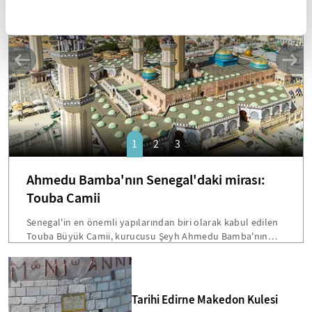
SANAT
1
2
3
Ahmedu Bamba'nın Senegal'daki mirası:
Touba Camii
Senegal'in en önemli yapılarından biri olarak kabul edilen
Touba Büyük Camii, kurucusu Şeyh Ahmedu Bamba'nın
vasiyetiyle inşa edilmişti. Dakar'a 200 kilometre mesafede
bulunan bu devasa yapı, hem mimarisi hem de Senegal
toplumu için taşıdığı sembolik önemle öne çıkmakta.
Bamba'nın "Beni cami inşaatından fazla hiçbir şey
Tarihi Edirne Makedon Kulesi
ilgilendirmiyor" sözleri, Touba'yı ülkenin en etkileyici dini