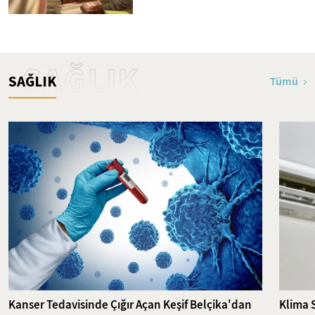
SAĞLIK
SAĞLIK
Tümü
Kanser Tedavisinde Çığır Açan Keşif Belçika'dan
Klima 