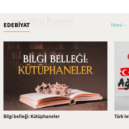
İslam'ın İlk Şehitleri
EDEBİYAT
EDEBİYAT
Tümü
Bilgi belleği: Kütüphaneler
Türk l