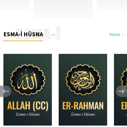
ESMA-İ
ESMA-İ HÜSNA
Tümü
HÜSNA