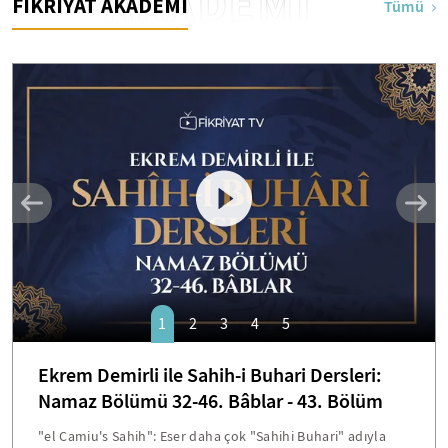
AKADEMİ
FİKRİYAT AKADEMİ
Tümü
1
2
3
4
5
Ekrem Demirli ile Sahih-i Buhari Dersleri:
Namaz Bölümü 32-46. Bâblar - 43. Bölüm
"el Camiu's Sahih": Eser daha çok "Sahihi Buhari" adıyla