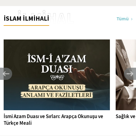
İLMİHAL
İSLAM İLMİHALİ
Tümü
İsmi Azam Duası ve Sırları: Arapça Okunuşu ve
Sağlık ve
Türkçe Meali