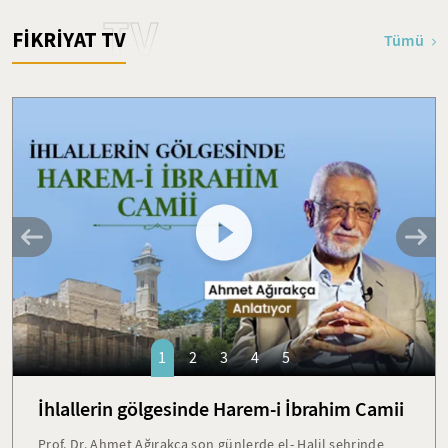
TV
FİKRİYAT TV
Tümü
1
2
3
4
5
İhlallerin gölgesinde Harem-i İbrahim Camii
Prof. Dr. Ahmet Ağırakça son günlerde el- Halil şehrinde