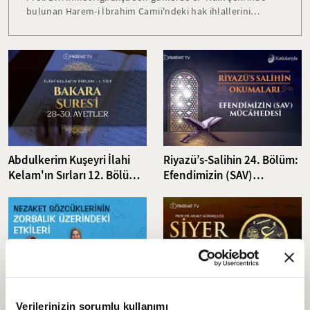
bulunan Harem-i İbrahim Camii'ndeki hak ihlallerini
anlattı: "Mescidin belli günlerini kendileri işgal ediyor ve
buraya Müslümanları sokmuyorlar. Diğer günlerde ise
Müslümanların burada ibadet etmelerine müsaade
ediyorlar ama o da çok büyük sıkıntılarla... Zaman ve
mekan itibariyle mescit ikiye ayrıldığı için muhtelif
zamanlardaki bayramları dönemlerinde asla Müslümanları
buraya sokmuyorlar."
Abdulkerim Kuşeyri İlahi
Riyazü’s-Salihin 24. Bölüm:
Kelam'ın Sırları 12. Bölüm I
Efendimizin (SAV)
Bakara Suresi 28-30.
Mücâhedesi
Ayetler Tefsiri
Sözcüklerin Gücü: Nezaket
Prof. Dr. Ahmet Ağırakça ile
Verilerinizin sorumlu kullanımı