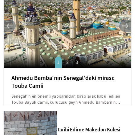
SANAT
1
2
3
Ahmedu Bamba'nın Senegal'daki mirası:
Touba Camii
Senegal'in en önemli yapılarından biri olarak kabul edilen
Touba Büyük Camii, kurucusu Şeyh Ahmedu Bamba'nın
vasiyetiyle inşa edilmişti. Dakar'a 200 kilometre mesafede
bulunan bu devasa yapı, hem mimarisi hem de Senegal
toplumu için taşıdığı sembolik önemle öne çıkmakta.
Bamba'nın "Beni cami inşaatından fazla hiçbir şey
Tarihi Edirne Makedon Kulesi
ilgilendirmiyor" sözleri, Touba'yı ülkenin en etkileyici dini