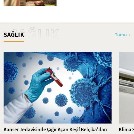
SAĞLIK
SAĞLIK
Tümü
Kanser Tedavisinde Çığır Açan Keşif Belçika'dan
Klima 