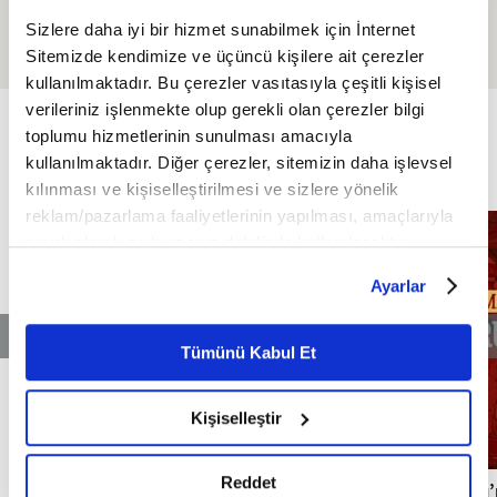
ve Zorbalıkla Mücadele
Siyer Dersleri I 23. Bölüm:
Sizlere daha iyi bir hizmet sunabilmek için İnternet
Hz. Ömer'in (RA) Müslüman
Sitemizde kendimize ve üçüncü kişilere ait çerezler
Oluşu
kullanılmaktadır. Bu çerezler vasıtasıyla çeşitli kişisel
ÖZEL
verileriniz işlenmekte olup gerekli olan çerezler bilgi
FİKRİYAT ÖZEL
Tümü
toplumu hizmetlerinin sunulması amacıyla
kullanılmaktadır. Diğer çerezler, sitemizin daha işlevsel
kılınması ve kişiselleştirilmesi ve sizlere yönelik
reklam/pazarlama faaliyetlerinin yapılması, amaçlarıyla
sınırlı olarak açık rızanız dahilinde kullanılacaktır.
Çerezlere ilişkin tercihlerinizi çerez paneli vasıtasıyla
Ayarlar
belirleyebilirsiniz. Çerezlere ilişkin detaylı bilgi için
Ayarlar butonuna tıklayabilir,
Çerez Bilgilendirme
Metnimizi ziyaret edebilirsiniz.
Tümünü Kabul Et
6698 sayılı Kişisel Verilerin Korunması Kanunu uyarınca
hazırlanmış olan İnternet Sitesi Aydınlatma Metnimizi
Kişiselleştir
okumak ve sitemizi ziyaretiniz kapsamında
gerçekleştirilen veri işleme faaliyetleri ile ilgili daha
detaylı bilgi almak için lütfen
tıklayınız.
Reddet
Milli mimarinin temellerini atan Mimar
Osmanlı’