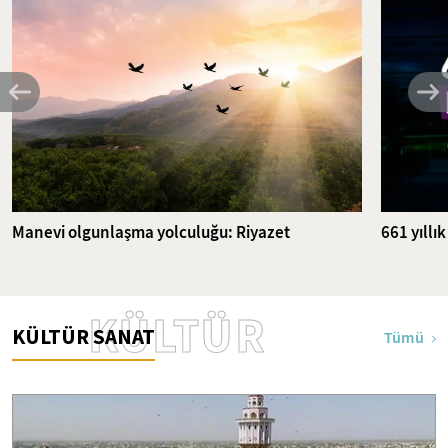
Manevi olgunlaşma yolculuğu: Riyazet
661 yıllı
KÜLTÜR
KÜLTÜR SANAT
Tümü