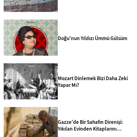
merkezlerinden biri yapmakta.
Doğu'nun Yıldızı Ümmü Gülsüm
Mozart Dinlemek Bizi Daha Zeki
Yapar Mı?
Gazze'de Bir Sahafın Direnişi:
Yıkılan Evinden Kitaplarını
Kurtarıp Yeni Kütüphane Kurdu