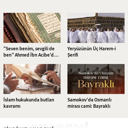
Nefsin aşırı isteklerini dizginlemeyi ve iradeyi güçlendirmeyi
hedefleyen riyazet pratikleri, günümüzün karmaşık dünyasında da
güncelliğini korumakta. Bu çalışma, klasikten günümüze uzanan
ruhsal disiplin yöntemlerini ve bu yöntemlerin günümüz
dünyasındaki karşılıklarını ele alıyor.
"Seven benim, sevgili de
Yeryüzünün Üç Harem-i
ben" Ahmed İbn Acibe’den
Şerifi
Fatiha Suresi Tefsiri
İslam hukukunda butlan
Samokov'da Osmanlı
kavramı
mirası cami: Bayraklı