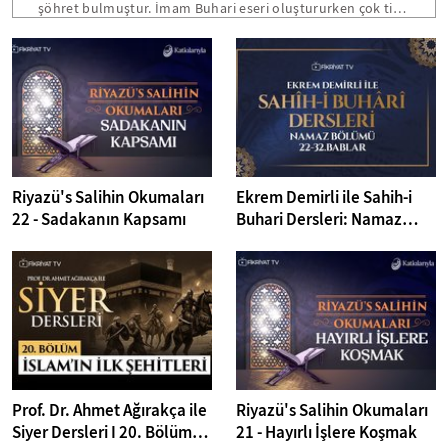
şöhret bulmuştur. İmam Buhari eseri oluştururken çok titiz
davranmıştır. Buhari kitabı, altı yüz bin hadis içerisinden
cerh ve tadil yöntemine göre hadis belirleyerek on beş
sene sonunda iki kapak arasında toplayabilmiştir. Kendi
tabiri ile her babı yazarken mutlaka gusül abdesti almış ve
Efendimizin (SAV) sözlerine büyük ihtimam göstermiştir.
Riyazü's Salihin Okumaları
Ekrem Demirli ile Sahih-i
22 - Sadakanın Kapsamı
Buhari Dersleri: Namaz
Bölümü 22-32. Bâblar - 39.
Bölüm
Prof. Dr. Ahmet Ağırakça ile
Riyazü's Salihin Okumaları
Siyer Dersleri I 20. Bölüm:
21 - Hayırlı İşlere Koşmak