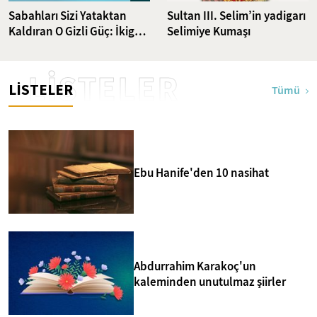
Sabahları Sizi Yataktan
Sultan III. Selim’in yadigarı
Kaldıran O Gizli Güç: İkigai
Selimiye Kumaşı
Nedir?
LİSTELER
LİSTELER
Tümü
Ebu Hanife'den 10 nasihat
Abdurrahim Karakoç'un
kaleminden unutulmaz şiirler