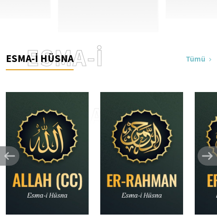
ESMA-İ
ESMA-İ HÜSNA
Tümü
HÜSNA