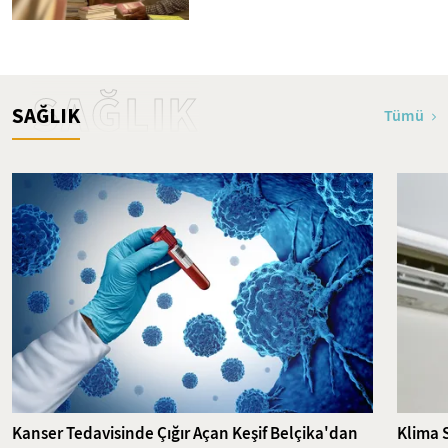
SAĞLIK
SAĞLIK
Tümü
Kanser Tedavisinde Çığır Açan Keşif Belçika'dan
Klima 