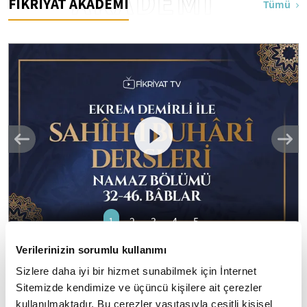
AKADEMİ
FİKRİYAT AKADEMİ
Tümü
1
2
3
4
5
Verilerinizin sorumlu kullanımı
Ekrem Demirli ile Sahih-i Buhari Dersleri:
Sizlere daha iyi bir hizmet sunabilmek için İnternet
Namaz Bölümü 32-46. Bâblar - 43. Bölüm
Sitemizde kendimize ve üçüncü kişilere ait çerezler
"el Camiu's Sahih": Eser daha çok "Sahihi Buhari" adıyla
kullanılmaktadır. Bu çerezler vasıtasıyla çeşitli kişisel