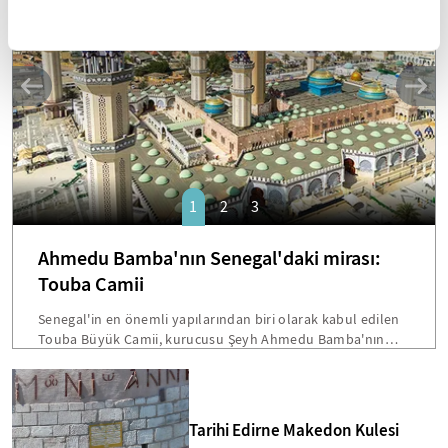
SANAT
1
2
3
Ahmedu Bamba'nın Senegal'daki mirası:
Touba Camii
Senegal'in en önemli yapılarından biri olarak kabul edilen
Touba Büyük Camii, kurucusu Şeyh Ahmedu Bamba'nın
vasiyetiyle inşa edilmişti. Dakar'a 200 kilometre mesafede
bulunan bu devasa yapı, hem mimarisi hem de Senegal
toplumu için taşıdığı sembolik önemle öne çıkmakta.
Bamba'nın "Beni cami inşaatından fazla hiçbir şey
Tarihi Edirne Makedon Kulesi
ilgilendirmiyor" sözleri, Touba'yı ülkenin en etkileyici dini