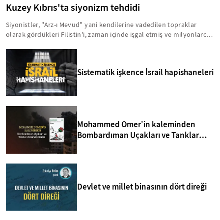
Kuzey Kıbrıs'ta siyonizm tehdidi
Siyonistler, "Arz-ı Mevud" yani kendilerine vadedilen topraklar
olarak gördükleri Filistin'i, zaman içinde işgal etmiş ve milyonlarca
insanı acımasız bir şekilde hayattan koparmışlardır. Bu zihniyet,
Kıbrıs'ı da Arz-ı Mevud'un içinde görmektedir. Bu anlamda, yavru
vatanla ilgili birtakım sinsi faaliyetler yürütülmektedir. İşte, Kuzey
Sistematik işkence İsrail hapishaneleri
Kıbrıs'taki siyonizm tehdidi hakkında bilmeniz gerekenler...
Mohammed Omer'in kaleminden
Bombardıman Uçakları ve Tanklar
Arasında Gazze
Devlet ve millet binasının dört direği