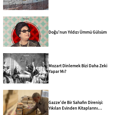
merkezlerinden biri yapmakta.
Doğu'nun Yıldızı Ümmü Gülsüm
Mozart Dinlemek Bizi Daha Zeki
Yapar Mı?
Gazze'de Bir Sahafın Direnişi:
Yıkılan Evinden Kitaplarını
Kurtarıp Yeni Kütüphane Kurdu