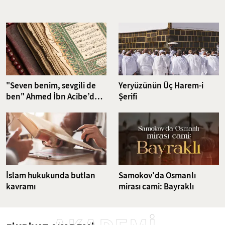
Nefsin aşırı isteklerini dizginlemeyi ve iradeyi güçlendirmeyi
hedefleyen riyazet pratikleri, günümüzün karmaşık dünyasında da
güncelliğini korumakta. Bu çalışma, klasikten günümüze uzanan
ruhsal disiplin yöntemlerini ve bu yöntemlerin günümüz
dünyasındaki karşılıklarını ele alıyor.
"Seven benim, sevgili de
Yeryüzünün Üç Harem-i
ben" Ahmed İbn Acibe’den
Şerifi
Fatiha Suresi Tefsiri
İslam hukukunda butlan
Samokov'da Osmanlı
kavramı
mirası cami: Bayraklı