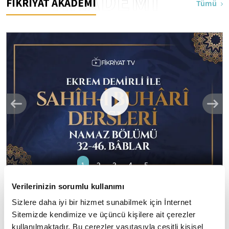
AKADEMİ
FİKRİYAT AKADEMİ
Tümü
1
2
3
4
5
Verilerinizin sorumlu kullanımı
Ekrem Demirli ile Sahih-i Buhari Dersleri:
Sizlere daha iyi bir hizmet sunabilmek için İnternet
Namaz Bölümü 32-46. Bâblar - 43. Bölüm
Sitemizde kendimize ve üçüncü kişilere ait çerezler
"el Camiu's Sahih": Eser daha çok "Sahihi Buhari" adıyla
kullanılmaktadır. Bu çerezler vasıtasıyla çeşitli kişisel