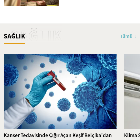
SAĞLIK
SAĞLIK
Tümü
Kanser Tedavisinde Çığır Açan Keşif Belçika'dan
Klima 