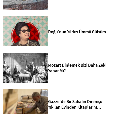
merkezlerinden biri yapmakta.
Doğu'nun Yıldızı Ümmü Gülsüm
Mozart Dinlemek Bizi Daha Zeki
Yapar Mı?
Gazze'de Bir Sahafın Direnişi:
Yıkılan Evinden Kitaplarını
Kurtarıp Yeni Kütüphane Kurdu