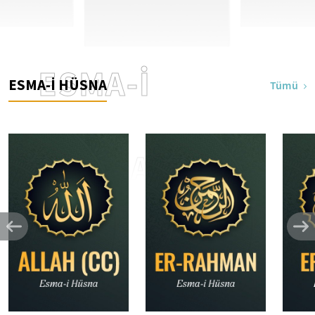
ESMA-İ
ESMA-İ HÜSNA
Tümü
HÜSNA