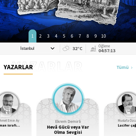
1
2
3
4
5
6
7
8
9
10
Öğlene
32°C
04:57:11
YAZARLAR
YAZARLAR
Tümü
Ekrem Demirli
hmet Emin Ay
Mustafa Özc
man israfı…
Lucifer çağ
Hevâ Gücü veya Var
Olma Sevgisi