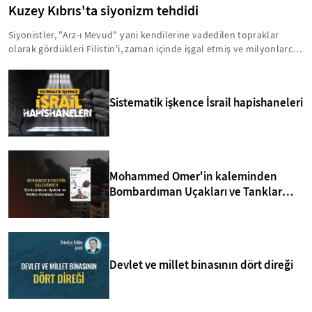
Kuzey Kıbrıs'ta siyonizm tehdidi
Siyonistler, "Arz-ı Mevud" yani kendilerine vadedilen topraklar
olarak gördükleri Filistin'i, zaman içinde işgal etmiş ve milyonlarca
insanı acımasız bir şekilde hayattan koparmışlardır. Bu zihniyet,
Kıbrıs'ı da Arz-ı Mevud'un içinde görmektedir. Bu anlamda, yavru
vatanla ilgili birtakım sinsi faaliyetler yürütülmektedir. İşte, Kuzey
Sistematik işkence İsrail hapishaneleri
Kıbrıs'taki siyonizm tehdidi hakkında bilmeniz gerekenler...
Mohammed Omer'in kaleminden
Bombardıman Uçakları ve Tanklar
Arasında Gazze
Devlet ve millet binasının dört direği