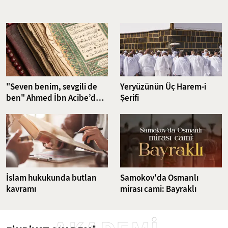
Nefsin aşırı isteklerini dizginlemeyi ve iradeyi güçlendirmeyi
hedefleyen riyazet pratikleri, günümüzün karmaşık dünyasında da
güncelliğini korumakta. Bu çalışma, klasikten günümüze uzanan
ruhsal disiplin yöntemlerini ve bu yöntemlerin günümüz
dünyasındaki karşılıklarını ele alıyor.
"Seven benim, sevgili de
Yeryüzünün Üç Harem-i
ben" Ahmed İbn Acibe’den
Şerifi
Fatiha Suresi Tefsiri
İslam hukukunda butlan
Samokov'da Osmanlı
kavramı
mirası cami: Bayraklı