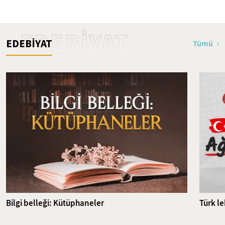
İslam'ın İlk Şehitleri
EDEBİYAT
EDEBİYAT
Tümü
Bilgi belleği: Kütüphaneler
Türk l