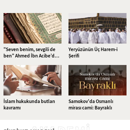
Nefsin aşırı isteklerini dizginlemeyi ve iradeyi güçlendirmeyi
hedefleyen riyazet pratikleri, günümüzün karmaşık dünyasında da
güncelliğini korumakta. Bu çalışma, klasikten günümüze uzanan
ruhsal disiplin yöntemlerini ve bu yöntemlerin günümüz
dünyasındaki karşılıklarını ele alıyor.
"Seven benim, sevgili de
Yeryüzünün Üç Harem-i
ben" Ahmed İbn Acibe’den
Şerifi
Fatiha Suresi Tefsiri
İslam hukukunda butlan
Samokov'da Osmanlı
kavramı
mirası cami: Bayraklı