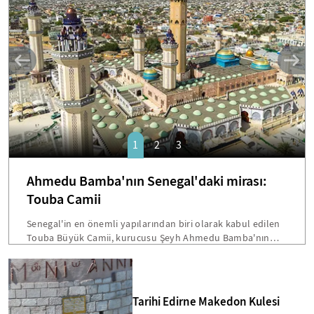
SANAT
1
2
3
Ahmedu Bamba'nın Senegal'daki mirası:
Touba Camii
Senegal'in en önemli yapılarından biri olarak kabul edilen
Touba Büyük Camii, kurucusu Şeyh Ahmedu Bamba'nın
vasiyetiyle inşa edilmişti. Dakar'a 200 kilometre mesafede
bulunan bu devasa yapı, hem mimarisi hem de Senegal
toplumu için taşıdığı sembolik önemle öne çıkmakta.
Bamba'nın "Beni cami inşaatından fazla hiçbir şey
Tarihi Edirne Makedon Kulesi
ilgilendirmiyor" sözleri, Touba'yı ülkenin en etkileyici dini