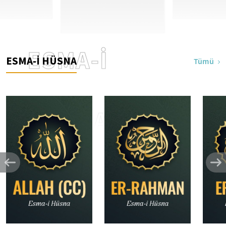
ESMA-İ
ESMA-İ HÜSNA
Tümü
HÜSNA