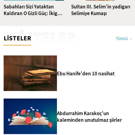
Sabahları Sizi Yataktan
Sultan III. Selim’in yadigarı
Kaldıran O Gizli Güç: İkigai
Selimiye Kumaşı
Nedir?
LİSTELER
LİSTELER
Tümü
Ebu Hanife'den 10 nasihat
Abdurrahim Karakoç'un
kaleminden unutulmaz şiirler