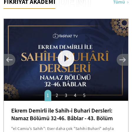
AKADEMİ
FİKRİYAT AKADEMİ
Tümü
1
2
3
4
5
Ekrem Demirli ile Sahih-i Buhari Dersleri:
Namaz Bölümü 32-46. Bâblar - 43. Bölüm
"el Camiu's Sahih": Eser daha çok "Sahihi Buhari" adıyla