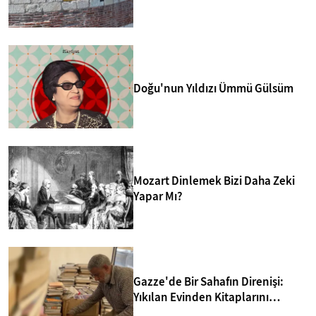
merkezlerinden biri yapmakta.
Doğu'nun Yıldızı Ümmü Gülsüm
Mozart Dinlemek Bizi Daha Zeki
Yapar Mı?
Gazze'de Bir Sahafın Direnişi:
Yıkılan Evinden Kitaplarını
Kurtarıp Yeni Kütüphane Kurdu