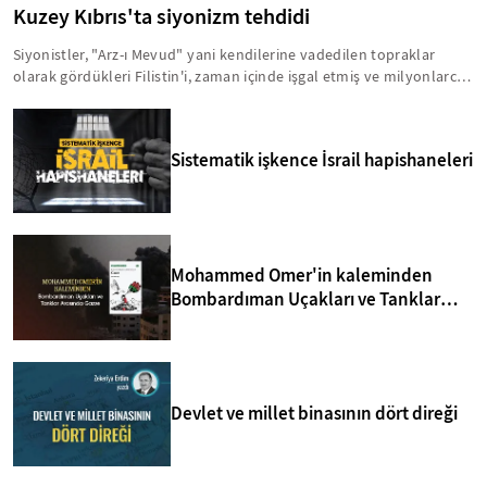
Kuzey Kıbrıs'ta siyonizm tehdidi
Siyonistler, "Arz-ı Mevud" yani kendilerine vadedilen topraklar
olarak gördükleri Filistin'i, zaman içinde işgal etmiş ve milyonlarca
insanı acımasız bir şekilde hayattan koparmışlardır. Bu zihniyet,
Kıbrıs'ı da Arz-ı Mevud'un içinde görmektedir. Bu anlamda, yavru
vatanla ilgili birtakım sinsi faaliyetler yürütülmektedir. İşte, Kuzey
Sistematik işkence İsrail hapishaneleri
Kıbrıs'taki siyonizm tehdidi hakkında bilmeniz gerekenler...
Mohammed Omer'in kaleminden
Bombardıman Uçakları ve Tanklar
Arasında Gazze
Devlet ve millet binasının dört direği