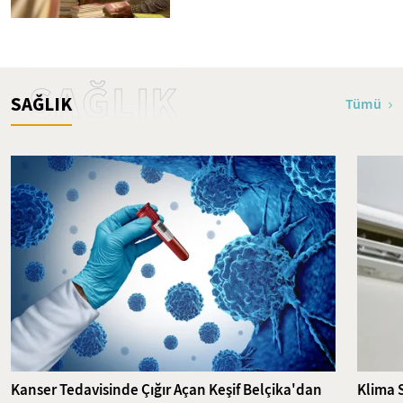
SAĞLIK
SAĞLIK
Tümü
Kanser Tedavisinde Çığır Açan Keşif Belçika'dan
Klima 