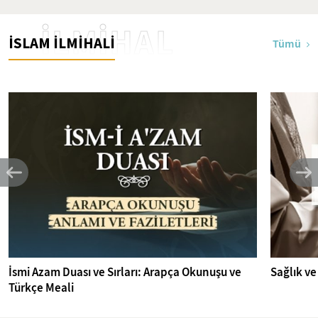
İLMİHAL
İSLAM İLMİHALİ
Tümü
İsmi Azam Duası ve Sırları: Arapça Okunuşu ve
Sağlık ve
Türkçe Meali