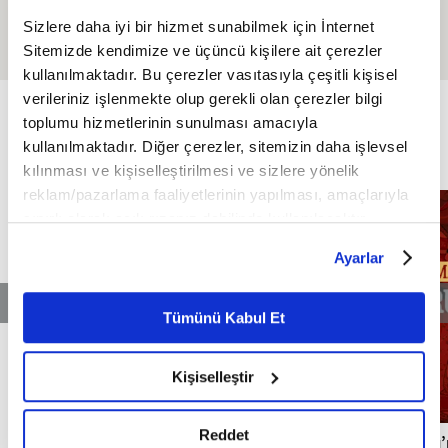
ve Zorbalıkla Mücadele
Siyer Dersleri I 23. Bölüm:
Sizlere daha iyi bir hizmet sunabilmek için İnternet
Hz. Ömer'in (RA) Müslüman
Sitemizde kendimize ve üçüncü kişilere ait çerezler
Oluşu
kullanılmaktadır. Bu çerezler vasıtasıyla çeşitli kişisel
ÖZEL
verileriniz işlenmekte olup gerekli olan çerezler bilgi
FİKRİYAT ÖZEL
Tümü
toplumu hizmetlerinin sunulması amacıyla
kullanılmaktadır. Diğer çerezler, sitemizin daha işlevsel
kılınması ve kişiselleştirilmesi ve sizlere yönelik
reklam/pazarlama faaliyetlerinin yapılması, amaçlarıyla
sınırlı olarak açık rızanız dahilinde kullanılacaktır.
Çerezlere ilişkin tercihlerinizi çerez paneli vasıtasıyla
Ayarlar
belirleyebilirsiniz. Çerezlere ilişkin detaylı bilgi için
Ayarlar butonuna tıklayabilir,
Çerez Bilgilendirme
Metnimizi ziyaret edebilirsiniz.
Tümünü Kabul Et
6698 sayılı Kişisel Verilerin Korunması Kanunu uyarınca
hazırlanmış olan İnternet Sitesi Aydınlatma Metnimizi
Kişiselleştir
okumak ve sitemizi ziyaretiniz kapsamında
gerçekleştirilen veri işleme faaliyetleri ile ilgili daha
detaylı bilgi almak için lütfen
tıklayınız.
Reddet
Milli mimarinin temellerini atan Mimar
Osmanlı’