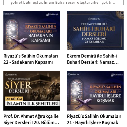
şöhret bulmuştur. İmam Buhari eseri oluştururken çok titiz
davranmıştır. Buhari kitabı, altı yüz bin hadis içerisinden
cerh ve tadil yöntemine göre hadis belirleyerek on beş
sene sonunda iki kapak arasında toplayabilmiştir. Kendi
tabiri ile her babı yazarken mutlaka gusül abdesti almış ve
Efendimizin (SAV) sözlerine büyük ihtimam göstermiştir.
Riyazü's Salihin Okumaları
Ekrem Demirli ile Sahih-i
22 - Sadakanın Kapsamı
Buhari Dersleri: Namaz
Bölümü 22-32. Bâblar - 39.
Bölüm
Prof. Dr. Ahmet Ağırakça ile
Riyazü's Salihin Okumaları
Siyer Dersleri I 20. Bölüm:
21 - Hayırlı İşlere Koşmak