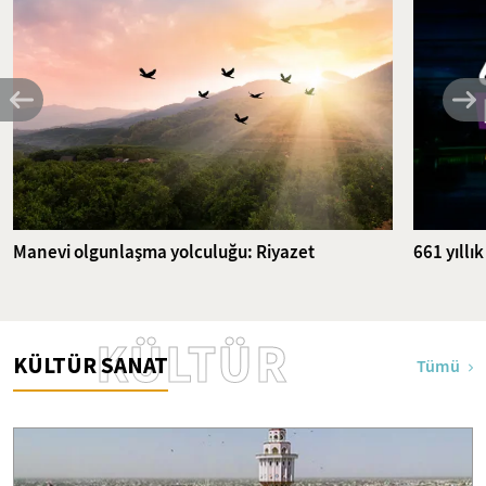
Manevi olgunlaşma yolculuğu: Riyazet
661 yıllı
KÜLTÜR
KÜLTÜR SANAT
Tümü