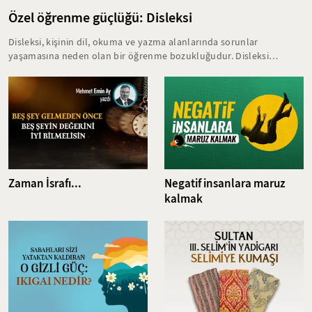
Özel öğrenme güçlüğü: Disleksi
Disleksi, kişinin dil, okuma ve yazma alanlarında sorunlar
yaşamasına neden olan bir öğrenme bozukluğudur. Disleksi
yaşayan bireyler, eğitim hayatlarında birçok zorlukla karşılaşırlar.
Bu öğrenme bozukluğunun erken yaşta teşhis edilmesi ve kişiye
özel doğru tedavi yöntemlerine başlanması akademik başarının
zarar görmesini büyük oranda engeller.
Zaman İsrafı...
Negatif insanlara maruz
kalmak