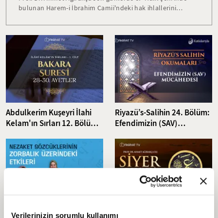
bulunan Harem-i İbrahim Camii'ndeki hak ihlallerini
anlattı: "Mescidin belli günlerini kendileri işgal ediyor ve
buraya Müslümanları sokmuyorlar. Diğer günlerde ise
Müslümanların burada ibadet etmelerine müsaade
ediyorlar ama o da çok büyük sıkıntılarla... Zaman ve
mekan itibariyle mescit ikiye ayrıldığı için muhtelif
zamanlardaki bayramları dönemlerinde asla Müslümanları
buraya sokmuyorlar."
Abdulkerim Kuşeyri İlahi
Riyazü’s-Salihin 24. Bölüm:
Kelam'ın Sırları 12. Bölüm I
Efendimizin (SAV)
Bakara Suresi 28-30.
Mücâhedesi
Ayetler Tefsiri
Sözcüklerin Gücü: Nezaket
Prof. Dr. Ahmet Ağırakça ile
Verilerinizin sorumlu kullanımı