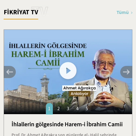
TV
FİKRİYAT TV
Tümü
1
2
3
4
5
İhlallerin gölgesinde Harem-i İbrahim Camii
Prof. Dr. Ahmet Ağırakça son günlerde el- Halil şehrinde