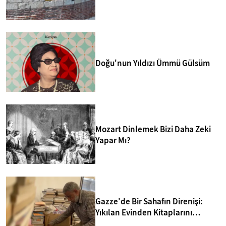
merkezlerinden biri yapmakta.
Doğu'nun Yıldızı Ümmü Gülsüm
Mozart Dinlemek Bizi Daha Zeki
Yapar Mı?
Gazze'de Bir Sahafın Direnişi:
Yıkılan Evinden Kitaplarını
Kurtarıp Yeni Kütüphane Kurdu