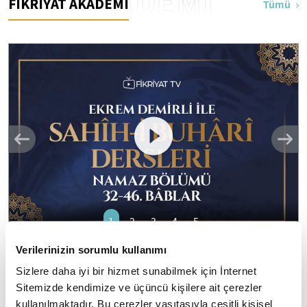
AKADEMİ
FİKRİYAT AKADEMİ
Tümü
1
2
3
4
5
Verilerinizin sorumlu kullanımı
Ekrem Demirli ile Sahih-i Buhari Dersleri:
Sizlere daha iyi bir hizmet sunabilmek için İnternet
Namaz Bölümü 32-46. Bâblar - 43. Bölüm
Sitemizde kendimize ve üçüncü kişilere ait çerezler
"el Camiu's Sahih": Eser daha çok "Sahihi Buhari" adıyla
kullanılmaktadır. Bu çerezler vasıtasıyla çeşitli kişisel