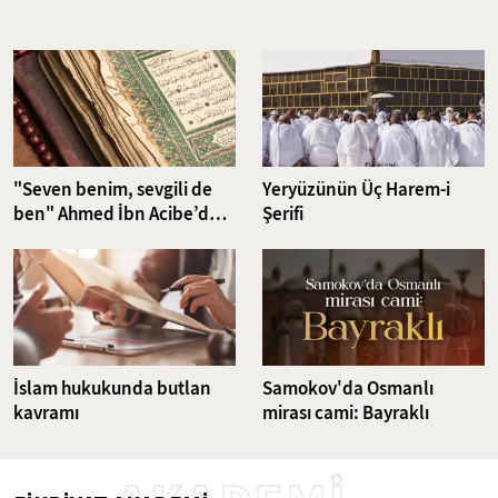
Nefsin aşırı isteklerini dizginlemeyi ve iradeyi güçlendirmeyi
hedefleyen riyazet pratikleri, günümüzün karmaşık dünyasında da
güncelliğini korumakta. Bu çalışma, klasikten günümüze uzanan
ruhsal disiplin yöntemlerini ve bu yöntemlerin günümüz
dünyasındaki karşılıklarını ele alıyor.
"Seven benim, sevgili de
Yeryüzünün Üç Harem-i
ben" Ahmed İbn Acibe’den
Şerifi
Fatiha Suresi Tefsiri
İslam hukukunda butlan
Samokov'da Osmanlı
kavramı
mirası cami: Bayraklı