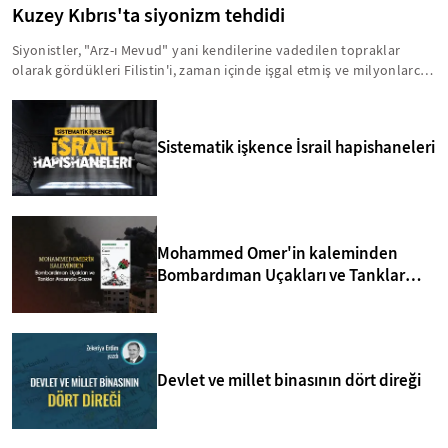
Kuzey Kıbrıs'ta siyonizm tehdidi
Siyonistler, "Arz-ı Mevud" yani kendilerine vadedilen topraklar
olarak gördükleri Filistin'i, zaman içinde işgal etmiş ve milyonlarca
insanı acımasız bir şekilde hayattan koparmışlardır. Bu zihniyet,
Kıbrıs'ı da Arz-ı Mevud'un içinde görmektedir. Bu anlamda, yavru
vatanla ilgili birtakım sinsi faaliyetler yürütülmektedir. İşte, Kuzey
Sistematik işkence İsrail hapishaneleri
Kıbrıs'taki siyonizm tehdidi hakkında bilmeniz gerekenler...
Mohammed Omer'in kaleminden
Bombardıman Uçakları ve Tanklar
Arasında Gazze
Devlet ve millet binasının dört direği