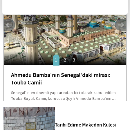
SANAT
1
2
3
Ahmedu Bamba'nın Senegal'daki mirası:
Touba Camii
Senegal'in en önemli yapılarından biri olarak kabul edilen
Touba Büyük Camii, kurucusu Şeyh Ahmedu Bamba'nın
vasiyetiyle inşa edilmişti. Dakar'a 200 kilometre mesafede
bulunan bu devasa yapı, hem mimarisi hem de Senegal
toplumu için taşıdığı sembolik önemle öne çıkmakta.
Bamba'nın "Beni cami inşaatından fazla hiçbir şey
Tarihi Edirne Makedon Kulesi
ilgilendirmiyor" sözleri, Touba'yı ülkenin en etkileyici dini