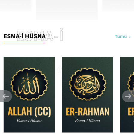
ESMA-İ
ESMA-İ HÜSNA
Tümü
HÜSNA