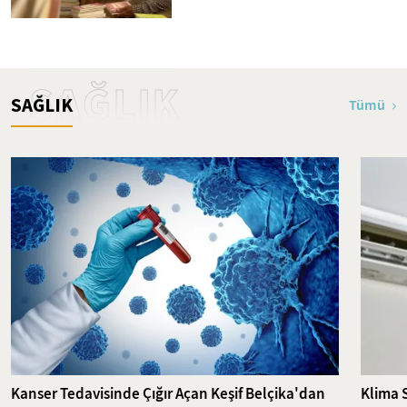
SAĞLIK
SAĞLIK
Tümü
Kanser Tedavisinde Çığır Açan Keşif Belçika'dan
Klima 