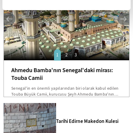
1
2
3
Ahmedu Bamba'nın Senegal'daki mirası:
Touba Camii
Senegal'in en önemli yapılarından biri olarak kabul edilen
Touba Büyük Camii, kurucusu Şeyh Ahmedu Bamba'nın
vasiyetiyle inşa edilmişti. Dakar'a 200 kilometre mesafede
bulunan bu devasa yapı, hem mimarisi hem de Senegal
toplumu için taşıdığı sembolik önemle öne çıkmakta.
Bamba'nın "Beni cami inşaatından fazla hiçbir şey
Tarihi Edirne Makedon Kulesi
ilgilendirmiyor" sözleri, Touba'yı ülkenin en etkileyici dini
merkezlerinden biri yapmakta.