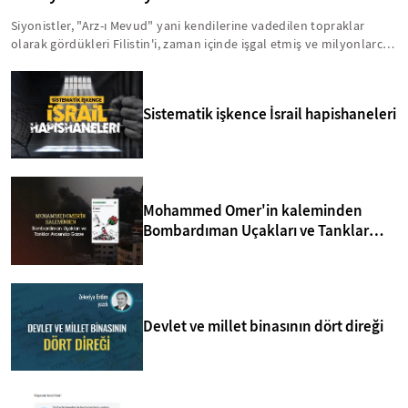
Siyonistler, "Arz-ı Mevud" yani kendilerine vadedilen topraklar
olarak gördükleri Filistin'i, zaman içinde işgal etmiş ve milyonlarca
insanı acımasız bir şekilde hayattan koparmışlardır. Bu zihniyet,
Kıbrıs'ı da Arz-ı Mevud'un içinde görmektedir. Bu anlamda, yavru
vatanla ilgili birtakım sinsi faaliyetler yürütülmektedir. İşte, Kuzey
Sistematik işkence İsrail hapishaneleri
Kıbrıs'taki siyonizm tehdidi hakkında bilmeniz gerekenler...
Mohammed Omer'in kaleminden
Bombardıman Uçakları ve Tanklar
Arasında Gazze
Devlet ve millet binasının dört direği