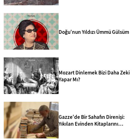
Doğu'nun Yıldızı Ümmü Gülsüm
Mozart Dinlemek Bizi Daha Zeki
Yapar Mı?
Gazze'de Bir Sahafın Direnişi:
Yıkılan Evinden Kitaplarını
Kurtarıp Yeni Kütüphane Kurdu