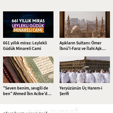
camisine ev sahipliği yapmakta. Yolcuların ibadet ihtiyacı için inşa
edilen bu minik cami, doğal güzellikler içinde yer alarak kısa sürede
uluslararası bir merkez haline geldi. İşte, Bosna Hersek'in en küçük
camisinin hikayesi...
661 yıllık miras: Leylekli
Aşıkların Sultanı: Ömer
Güdük Minareli Cami
İbnü'l-Farız ve İlahi Aşk
Yolculuğu
"Seven benim, sevgili de
Yeryüzünün Üç Harem-i
ben" Ahmed İbn Acibe’den
Şerifi
Fatiha Suresi Tefsiri