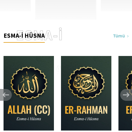
ESMA-İ
ESMA-İ HÜSNA
Tümü
HÜSNA