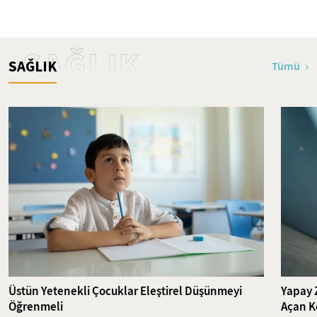
SAĞLIK
SAĞLIK
Tümü
Üstün Yetenekli Çocuklar Eleştirel Düşünmeyi
Yapay Z
Öğrenmeli
Açan K