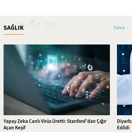
SAĞLIK
SAĞLIK
Tümü
Yapay Zeka Canlı Virüs Üretti: Stanford'dan Çığır
Diyarba
Açan Keşif
Edildi