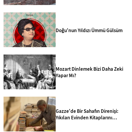
Doğu'nun Yıldızı Ümmü Gülsüm
Mozart Dinlemek Bizi Daha Zeki
Yapar Mı?
Gazze'de Bir Sahafın Direnişi:
Yıkılan Evinden Kitaplarını
Kurtarıp Yeni Kütüphane Kurdu