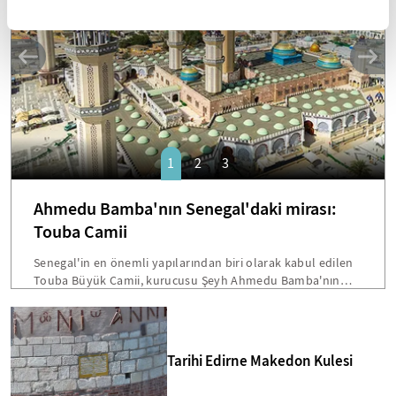
1
2
3
Ahmedu Bamba'nın Senegal'daki mirası:
Touba Camii
Senegal'in en önemli yapılarından biri olarak kabul edilen
Touba Büyük Camii, kurucusu Şeyh Ahmedu Bamba'nın
vasiyetiyle inşa edilmişti. Dakar'a 200 kilometre mesafede
bulunan bu devasa yapı, hem mimarisi hem de Senegal
toplumu için taşıdığı sembolik önemle öne çıkmakta.
Bamba'nın "Beni cami inşaatından fazla hiçbir şey
Tarihi Edirne Makedon Kulesi
ilgilendirmiyor" sözleri, Touba'yı ülkenin en etkileyici dini
merkezlerinden biri yapmakta.