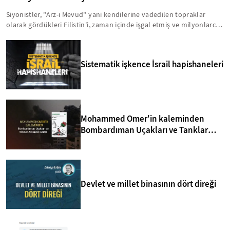
Siyonistler, "Arz-ı Mevud" yani kendilerine vadedilen topraklar
olarak gördükleri Filistin'i, zaman içinde işgal etmiş ve milyonlarca
insanı acımasız bir şekilde hayattan koparmışlardır. Bu zihniyet,
Kıbrıs'ı da Arz-ı Mevud'un içinde görmektedir. Bu anlamda, yavru
vatanla ilgili birtakım sinsi faaliyetler yürütülmektedir. İşte, Kuzey
Sistematik işkence İsrail hapishaneleri
Kıbrıs'taki siyonizm tehdidi hakkında bilmeniz gerekenler...
Mohammed Omer'in kaleminden
Bombardıman Uçakları ve Tanklar
Arasında Gazze
Devlet ve millet binasının dört direği