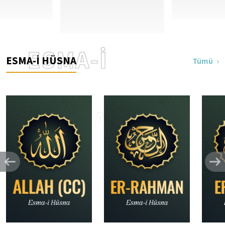
ESMA-İ
ESMA-İ HÜSNA
Tümü
HÜSNA