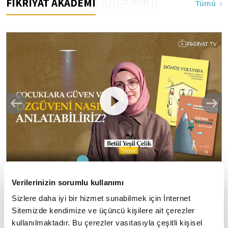
AKADEMİ
FİKRİYAT AKADEMİ
Tümü
1
2
3
4
5
Verilerinizin sorumlu kullanımı
Çocuklara güven ve özgüveni nasıl
Sizlere daha iyi bir hizmet sunabilmek için İnternet
anlatabiliriz? I Kitap Dedektifi
Sitemizde kendimize ve üçüncü kişilere ait çerezler
Kitap Dedektifi'nin yeni bölümünün konuğu Betül Yeşil
kullanılmaktadır. Bu çerezler vasıtasıyla çeşitli kişisel