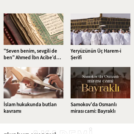
Nefsin aşırı isteklerini dizginlemeyi ve iradeyi güçlendirmeyi
hedefleyen riyazet pratikleri, günümüzün karmaşık dünyasında da
güncelliğini korumakta. Bu çalışma, klasikten günümüze uzanan
ruhsal disiplin yöntemlerini ve bu yöntemlerin günümüz
dünyasındaki karşılıklarını ele alıyor.
"Seven benim, sevgili de
Yeryüzünün Üç Harem-i
ben" Ahmed İbn Acibe’den
Şerifi
Fatiha Suresi Tefsiri
İslam hukukunda butlan
Samokov'da Osmanlı
kavramı
mirası cami: Bayraklı