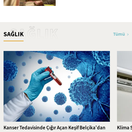
SAĞLIK
SAĞLIK
Tümü
Kanser Tedavisinde Çığır Açan Keşif Belçika'dan
Klima 