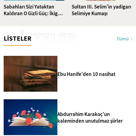
Sabahları Sizi Yataktan
Sultan III. Selim’in yadigarı
Kaldıran O Gizli Güç: İkigai
Selimiye Kumaşı
Nedir?
LİSTELER
LİSTELER
Tümü
Ebu Hanife'den 10 nasihat
Abdurrahim Karakoç'un
kaleminden unutulmaz şiirler