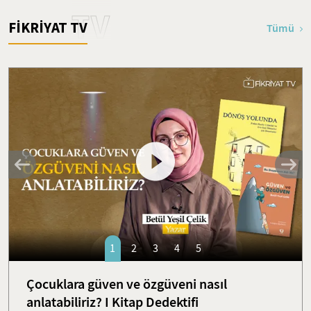
TV
FİKRİYAT TV
Tümü
1
2
3
4
5
Çocuklara güven ve özgüveni nasıl
anlatabiliriz? I Kitap Dedektifi