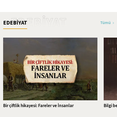
Bölümü 22-32. Bâblar - 39.
İslam'ın İlk Şehitleri
Bölüm
EDEBİYAT
EDEBİYAT
Tümü
Bir çiftlik hikayesi: Fareler ve İnsanlar
Bilgi b