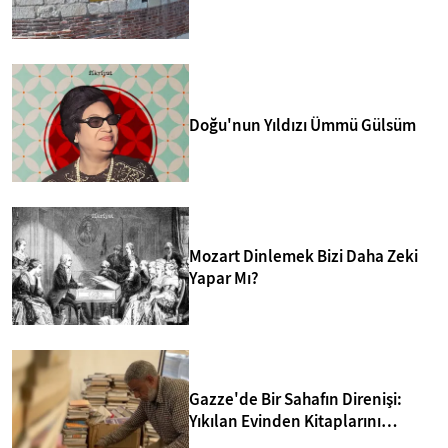
merkezlerinden biri yapmakta.
Doğu'nun Yıldızı Ümmü Gülsüm
Mozart Dinlemek Bizi Daha Zeki
Yapar Mı?
Gazze'de Bir Sahafın Direnişi:
Yıkılan Evinden Kitaplarını
Kurtarıp Yeni Kütüphane Kurdu