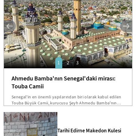
SANAT
1
2
3
Ahmedu Bamba'nın Senegal'daki mirası:
Touba Camii
Senegal'in en önemli yapılarından biri olarak kabul edilen
Touba Büyük Camii, kurucusu Şeyh Ahmedu Bamba'nın
vasiyetiyle inşa edilmişti. Dakar'a 200 kilometre mesafede
bulunan bu devasa yapı, hem mimarisi hem de Senegal
toplumu için taşıdığı sembolik önemle öne çıkmakta.
Bamba'nın "Beni cami inşaatından fazla hiçbir şey
Tarihi Edirne Makedon Kulesi
ilgilendirmiyor" sözleri, Touba'yı ülkenin en etkileyici dini