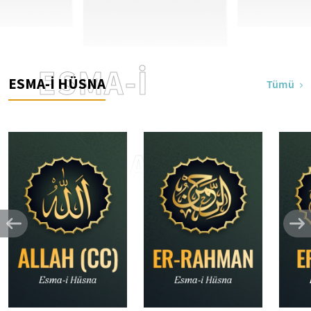
ESMA-İ
ESMA-İ HÜSNA
Tümü
HÜSNA