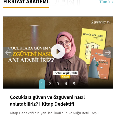
AKADEMİ
FİKRİYAT AKADEMİ
Tümü
1
2
3
4
5
Çocuklara güven ve özgüveni nasıl
anlatabiliriz? I Kitap Dedektifi
Kitap Dedektifi'nin yeni bölümünün konuğu Betül Yeşil