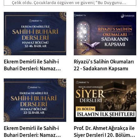
Çelik oldu. Çocuklarda özgüven ve güveni; "Bu Duygunun
Adı Ne? Güven ve Özgüven" isimli eseri ile bizlere anlattı.
Denemelerinden oluşan "Dönüş Yolunda" eseri ile de
keyifli röportaj gerçekleştirdik.
Ekrem Demirli ile Sahih-i
Riyazü's Salihin Okumaları
Buhari Dersleri: Namaz
22 - Sadakanın Kapsamı
Bölümü 32-46. Bâblar - 40.
Bölüm
Ekrem Demirli ile Sahih-i
Prof. Dr. Ahmet Ağırakça ile
Buhari Dersleri: Namaz
Siyer Dersleri I 20. Bölüm: