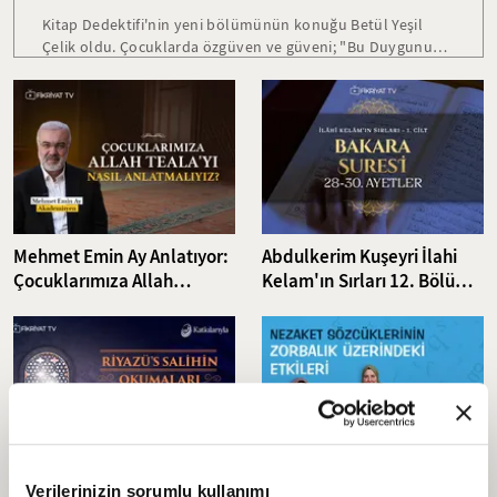
Kitap Dedektifi'nin yeni bölümünün konuğu Betül Yeşil
Çelik oldu. Çocuklarda özgüven ve güveni; "Bu Duygunun
Adı Ne? Güven ve Özgüven" isimli eseri ile bizlere anlattı.
Denemelerinden oluşan "Dönüş Yolunda" eseri ile de
keyifli röportaj gerçekleştirdik.
Mehmet Emin Ay Anlatıyor:
Abdulkerim Kuşeyri İlahi
Çocuklarımıza Allah
Kelam'ın Sırları 12. Bölüm I
Teala'yı Nasıl Anlatmalıyız?
Bakara Suresi 28-30.
Ayetler Tefsiri
Riyazü’s-Salihin 24. Bölüm:
Sözcüklerin Gücü: Nezaket
Verilerinizin sorumlu kullanımı