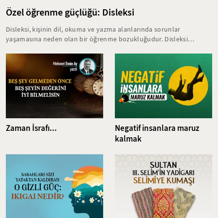
Özel öğrenme güçlüğü: Disleksi
Disleksi, kişinin dil, okuma ve yazma alanlarında sorunlar
yaşamasına neden olan bir öğrenme bozukluğudur. Disleksi
yaşayan bireyler, eğitim hayatlarında birçok zorlukla karşılaşırlar.
Bu öğrenme bozukluğunun erken yaşta teşhis edilmesi ve kişiye
özel doğru tedavi yöntemlerine başlanması akademik başarının
zarar görmesini büyük oranda engeller.
Zaman İsrafı...
Negatif insanlara maruz
kalmak