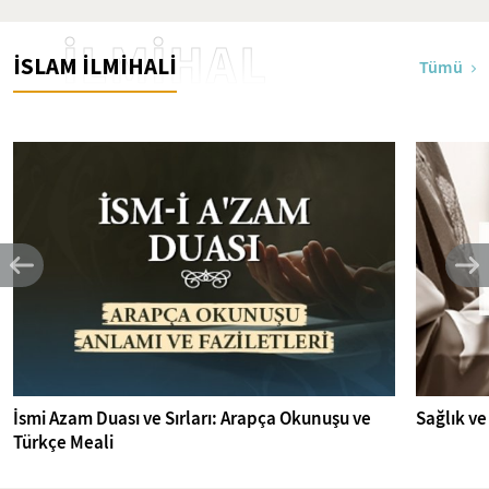
İLMİHAL
İSLAM İLMİHALİ
Tümü
İsmi Azam Duası ve Sırları: Arapça Okunuşu ve
Sağlık ve
Türkçe Meali