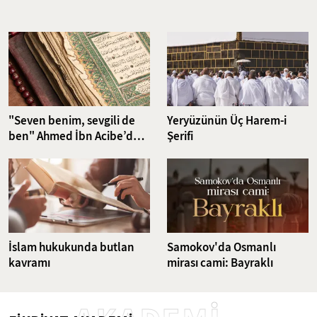
Nefsin aşırı isteklerini dizginlemeyi ve iradeyi güçlendirmeyi
hedefleyen riyazet pratikleri, günümüzün karmaşık dünyasında da
güncelliğini korumakta. Bu çalışma, klasikten günümüze uzanan
ruhsal disiplin yöntemlerini ve bu yöntemlerin günümüz
dünyasındaki karşılıklarını ele alıyor.
"Seven benim, sevgili de
Yeryüzünün Üç Harem-i
ben" Ahmed İbn Acibe’den
Şerifi
Fatiha Suresi Tefsiri
İslam hukukunda butlan
Samokov'da Osmanlı
kavramı
mirası cami: Bayraklı