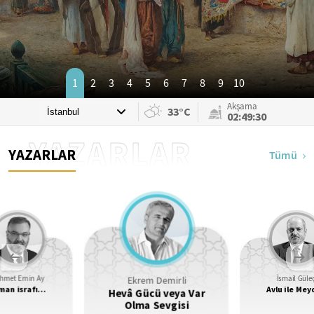
1
2
3
4
5
6
7
8
9
10
Akşama
33°C
02:49:28
YAZARLAR
YAZARLAR
Tümü
Ekrem Demirli
hmet Emin Ay
İsmail Güle
man israfı…
Avlu ile Me
Hevâ Gücü veya Var
Olma Sevgisi