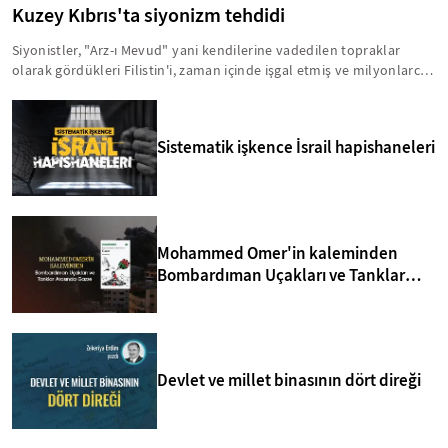
Kuzey Kıbrıs'ta siyonizm tehdidi
Siyonistler, "Arz-ı Mevud" yani kendilerine vadedilen topraklar
olarak gördükleri Filistin'i, zaman içinde işgal etmiş ve milyonlarca
insanı acımasız bir şekilde hayattan koparmışlardır. Bu zihniyet,
Kıbrıs'ı da Arz-ı Mevud'un içinde görmektedir. Bu anlamda, yavru
vatanla ilgili birtakım sinsi faaliyetler yürütülmektedir. İşte, Kuzey
Sistematik işkence İsrail hapishaneleri
Kıbrıs'taki siyonizm tehdidi hakkında bilmeniz gerekenler...
Mohammed Omer'in kaleminden
Bombardıman Uçakları ve Tanklar
Arasında Gazze
Devlet ve millet binasının dört direği