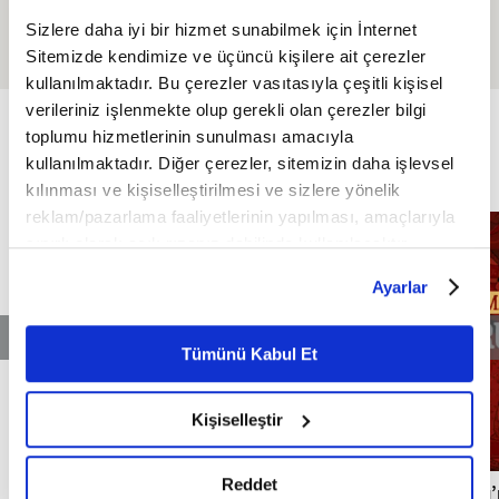
Efendimizin (SAV)
ve Zorbalıkla Mücadele
Sizlere daha iyi bir hizmet sunabilmek için İnternet
Mücâhedesi
Sitemizde kendimize ve üçüncü kişilere ait çerezler
kullanılmaktadır. Bu çerezler vasıtasıyla çeşitli kişisel
ÖZEL
verileriniz işlenmekte olup gerekli olan çerezler bilgi
FİKRİYAT ÖZEL
Tümü
toplumu hizmetlerinin sunulması amacıyla
kullanılmaktadır. Diğer çerezler, sitemizin daha işlevsel
kılınması ve kişiselleştirilmesi ve sizlere yönelik
reklam/pazarlama faaliyetlerinin yapılması, amaçlarıyla
sınırlı olarak açık rızanız dahilinde kullanılacaktır.
Çerezlere ilişkin tercihlerinizi çerez paneli vasıtasıyla
Ayarlar
belirleyebilirsiniz. Çerezlere ilişkin detaylı bilgi için
Ayarlar butonuna tıklayabilir,
Çerez Bilgilendirme
Metnimizi ziyaret edebilirsiniz.
Tümünü Kabul Et
6698 sayılı Kişisel Verilerin Korunması Kanunu uyarınca
hazırlanmış olan İnternet Sitesi Aydınlatma Metnimizi
Kişiselleştir
okumak ve sitemizi ziyaretiniz kapsamında
gerçekleştirilen veri işleme faaliyetleri ile ilgili daha
detaylı bilgi almak için lütfen
tıklayınız.
Reddet
Milli mimarinin temellerini atan Mimar
Osmanlı’