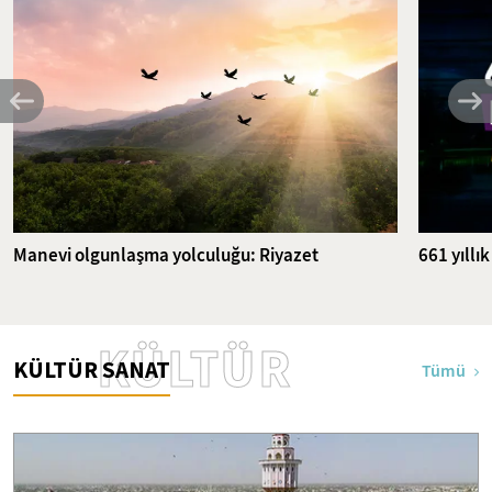
Manevi olgunlaşma yolculuğu: Riyazet
661 yıllı
KÜLTÜR
KÜLTÜR SANAT
Tümü