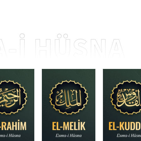
-İ HÜSNA