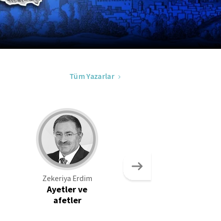
Tüm Yazarlar
Zekeriya Erdim
İsmail Güleç
Ayetler ve
Odysseus kimin
afetler
kahramanı?