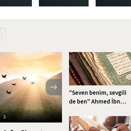
M
"Seven benim, sevgili
de ben" Ahmed İbn
Acibe’den Fatiha Sures
3
Tefsiri