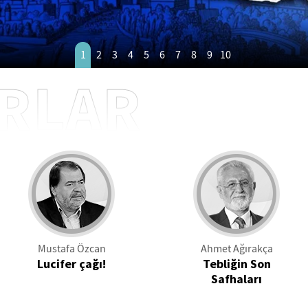
1
2
3
4
5
6
7
8
9
10
RLAR
Mustafa Özcan
Ahmet Ağırakça
Lucifer çağı!
Tebliğin Son
Safhaları