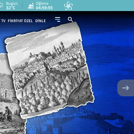
Bugün
Öğlene
32°C
04:59:53
 TV
FİKRİYAT ÖZEL
DİNLE