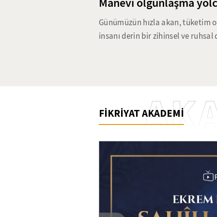
Manevi olgunlaşma yolc
Günümüzün hızla akan, tüketim od
insanı derin bir zihinsel ve ruhsal 
bırakmakta. Nefsin aşırı istekleri
güçlendirmeyi hedefleyen riyazet
karmaşık dünyasında da güncelli
klasikten günümüze uzanan ruhsal
AK
yöntemlerin günümüz dünyasındaki 
FİKRİYAT AKADEMİ