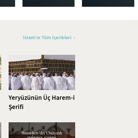
İslam'ın Tüm İçerikleri
Yeryüzünün Üç Harem-i
Şerifi
i