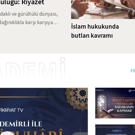
uluğu: Riyazet
661 yıllık miras: Leyl
Cami
aklı ve gürültülü dünyası,
dağınıklıkla karşı karşıya
1071 yılında Anadolu'nun kapıla
İslam hukukunda
ni dizginlemeyi ve iradeyi
fetihte bulundukları gibi aynı
butlan kavramı
 pratikleri, günümüzün
Anadolu'yu Müslümanların yurdu
ğini korumakta. Bu çalışma,
yılında Beyşehir'de inşa edilen
 disiplin yöntemlerini ve bu
birbirinden güzel süslemeleri, k
ADEMİ
karşılıklarını ele alıyor.
ile Anadolu Selçukluları'nın zar
Fi
biri. Halk arasında Leylekli Gü
Hoca Şeyh Muhittin Camii'ni ar