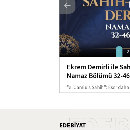
1
2
Ekrem Demirli ile Sah
Namaz Bölümü 32-46.
"el Camiu's Sahih": Eser daha
bulmuştur. İmam Buhari eseri 
Buhari kitabı, altı yüz bin had
göre hadis belirleyerek on be
EDEB
toplayabilmiştir. Kendi tabiri
EDEBİYAT
abdesti almış ve Efendimizin 