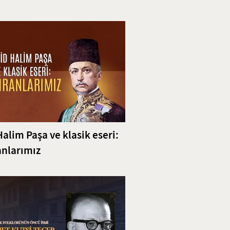
ili
Halim Paşa ve klasik eseri:
nlarımız