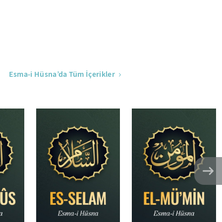
Esma-i Hüsna’da Tüm İçerikler