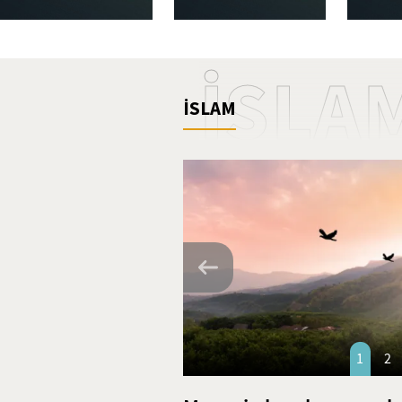
İSLA
İSLAM
1
2