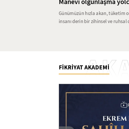
Manevi olgunlaşma yolc
Günümüzün hızla akan, tüketim od
insanı derin bir zihinsel ve ruhsal 
bırakmakta. Nefsin aşırı istekleri
güçlendirmeyi hedefleyen riyazet
karmaşık dünyasında da güncelli
klasikten günümüze uzanan ruhsal
AK
yöntemlerin günümüz dünyasındaki 
FİKRİYAT AKADEMİ