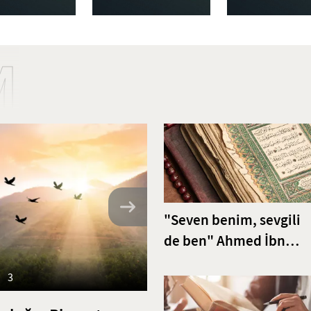
M
"Seven benim, sevgili
de ben" Ahmed İbn
Acibe’den Fatiha Sures
3
Tefsiri