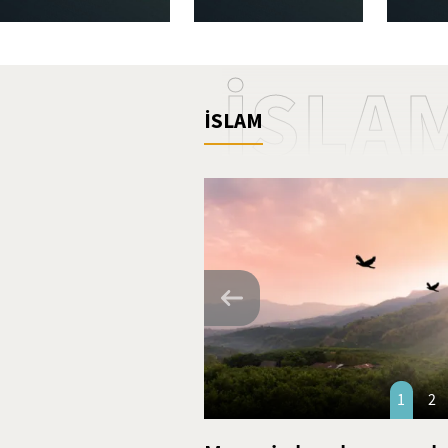
İSLA
İSLAM
1
2