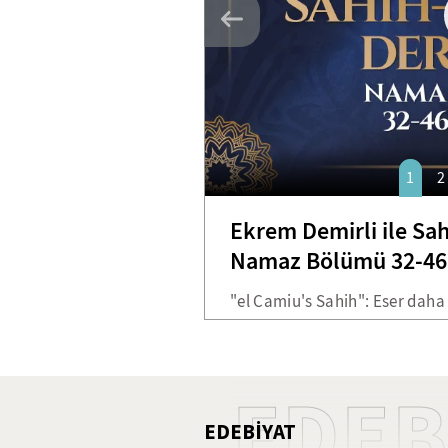
1
2
Ekrem Demirli ile Sah
Namaz Bölümü 32-46.
"el Camiu's Sahih": Eser daha
bulmuştur. İmam Buhari eseri 
Buhari kitabı, altı yüz bin had
göre hadis belirleyerek on be
EDEB
toplayabilmiştir. Kendi tabiri
EDEBİYAT
abdesti almış ve Efendimizin 