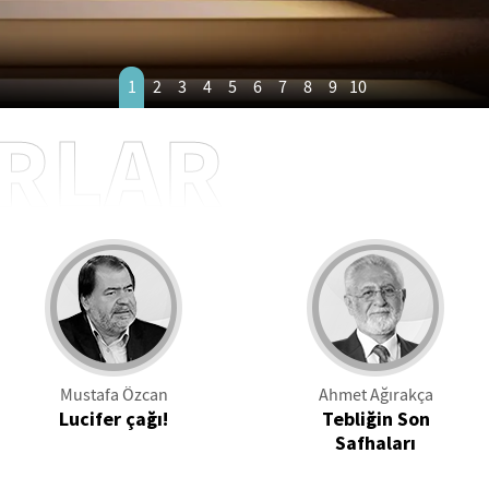
1
2
3
4
5
6
7
8
9
10
RLAR
Mustafa Özcan
Ahmet Ağırakça
Lucifer çağı!
Tebliğin Son
Safhaları