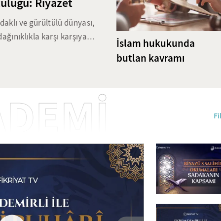
uluğu: Riyazet
661 yıllık miras: Leyl
Cami
aklı ve gürültülü dünyası,
dağınıklıkla karşı karşıya
1071 yılında Anadolu'nun kapıla
İslam hukukunda
ni dizginlemeyi ve iradeyi
fetihte bulundukları gibi aynı
butlan kavramı
 pratikleri, günümüzün
Anadolu'yu Müslümanların yurdu
ğini korumakta. Bu çalışma,
yılında Beyşehir'de inşa edilen
 disiplin yöntemlerini ve bu
birbirinden güzel süslemeleri, k
ADEMİ
karşılıklarını ele alıyor.
ile Anadolu Selçukluları'nın zar
Fi
biri. Halk arasında Leylekli Gü
Hoca Şeyh Muhittin Camii'ni ar