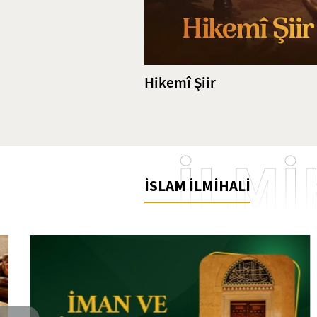
Hikemî Şiir
İLMİ
İSLAM İLMİHALİ