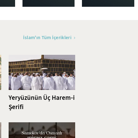
İslam'ın Tüm İçerikleri
Yeryüzünün Üç Harem-i
Şerifi
i