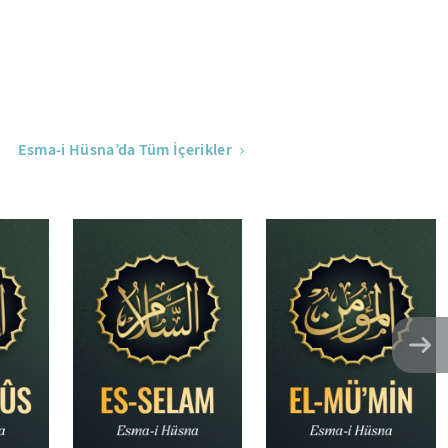
Esma-i Hüsna’da Tüm İçerikler