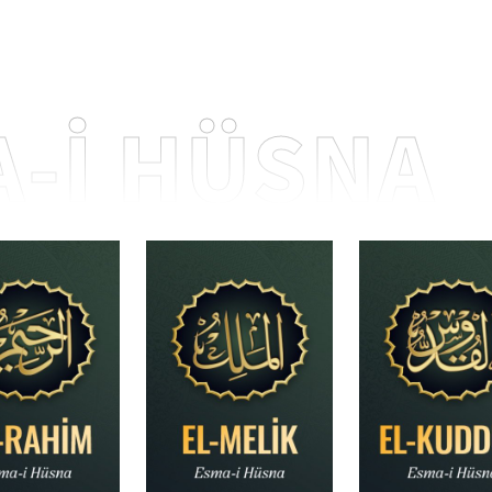
-İ HÜSNA