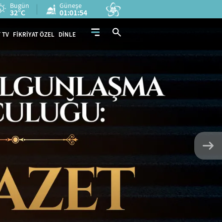
Bugün
Güneşe
32°C
01:01:52
 TV
FİKRİYAT ÖZEL
DİNLE