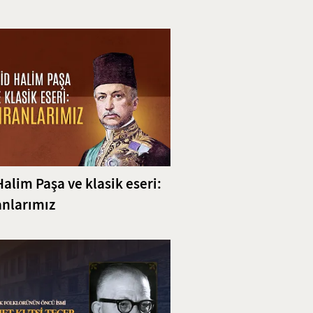
ili
Halim Paşa ve klasik eseri:
nlarımız