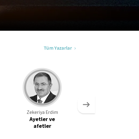
Tüm Yazarlar
Zekeriya Erdim
İsmail Güleç
Ayetler ve
Odysseus kimin
afetler
kahramanı?