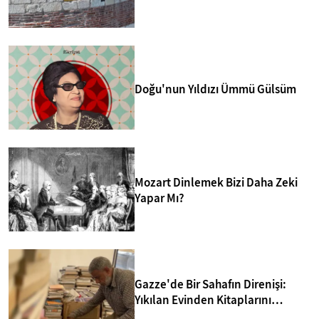
merkezlerinden biri yapmakta.
Doğu'nun Yıldızı Ümmü Gülsüm
Mozart Dinlemek Bizi Daha Zeki
Yapar Mı?
Gazze'de Bir Sahafın Direnişi:
Yıkılan Evinden Kitaplarını
Kurtarıp Yeni Kütüphane Kurdu