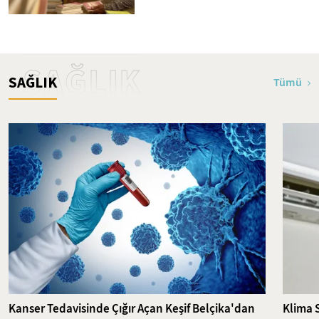
SAĞLIK
SAĞLIK
Tümü
Kanser Tedavisinde Çığır Açan Keşif Belçika'dan
Klima 