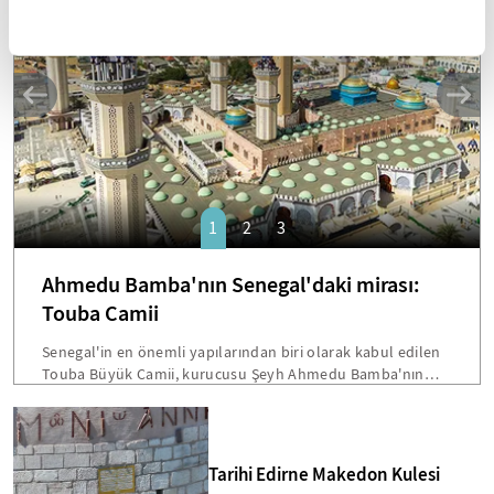
SANAT
1
2
3
Ahmedu Bamba'nın Senegal'daki mirası:
Touba Camii
Senegal'in en önemli yapılarından biri olarak kabul edilen
Touba Büyük Camii, kurucusu Şeyh Ahmedu Bamba'nın
vasiyetiyle inşa edilmişti. Dakar'a 200 kilometre mesafede
bulunan bu devasa yapı, hem mimarisi hem de Senegal
toplumu için taşıdığı sembolik önemle öne çıkmakta.
Bamba'nın "Beni cami inşaatından fazla hiçbir şey
Tarihi Edirne Makedon Kulesi
ilgilendirmiyor" sözleri, Touba'yı ülkenin en etkileyici dini