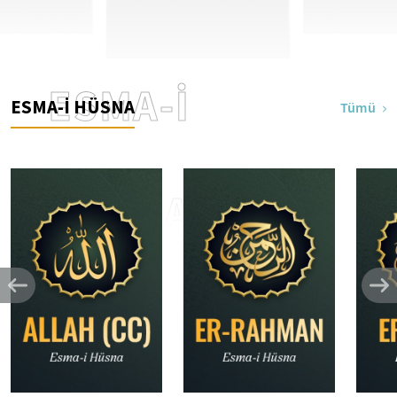
ESMA-İ
ESMA-İ HÜSNA
Tümü
HÜSNA