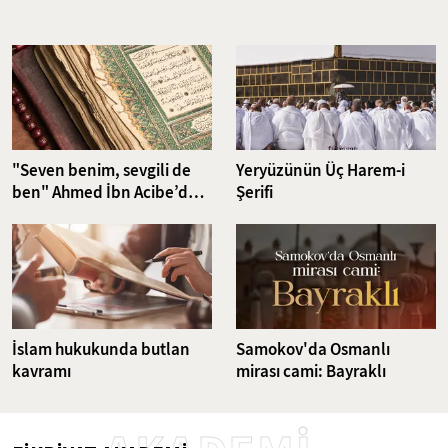
Nefsin aşırı isteklerini dizginlemeyi ve iradeyi güçlendirmeyi
hedefleyen riyazet pratikleri, günümüzün karmaşık dünyasında da
güncelliğini korumakta. Bu çalışma, klasikten günümüze uzanan
ruhsal disiplin yöntemlerini ve bu yöntemlerin günümüz
dünyasındaki karşılıklarını ele alıyor.
"Seven benim, sevgili de
Yeryüzünün Üç Harem-i
ben" Ahmed İbn Acibe’den
Şerifi
Fatiha Suresi Tefsiri
İslam hukukunda butlan
Samokov'da Osmanlı
kavramı
mirası cami: Bayraklı