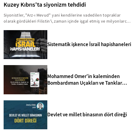
Kuzey Kıbrıs'ta siyonizm tehdidi
Siyonistler, "Arz-ı Mevud" yani kendilerine vadedilen topraklar
olarak gördükleri Filistin'i, zaman içinde işgal etmiş ve milyonlarca
insanı acımasız bir şekilde hayattan koparmışlardır. Bu zihniyet,
Kıbrıs'ı da Arz-ı Mevud'un içinde görmektedir. Bu anlamda, yavru
vatanla ilgili birtakım sinsi faaliyetler yürütülmektedir. İşte, Kuzey
Sistematik işkence İsrail hapishaneleri
Kıbrıs'taki siyonizm tehdidi hakkında bilmeniz gerekenler...
Mohammed Omer'in kaleminden
Bombardıman Uçakları ve Tanklar
Arasında Gazze
Devlet ve millet binasının dört direği