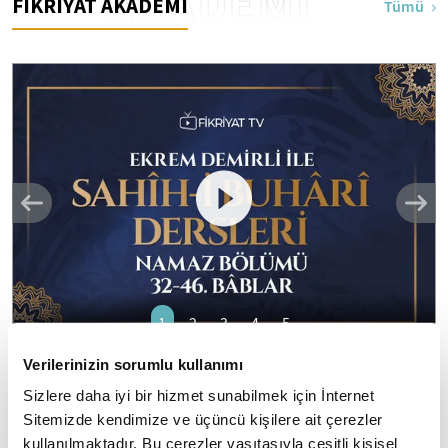
AKADEMİ
FİKRİYAT AKADEMİ
Tümü
1
2
3
4
5
Verilerinizin sorumlu kullanımı
Ekrem Demirli ile Sahih-i Buhari Dersleri:
Sizlere daha iyi bir hizmet sunabilmek için İnternet
Namaz Bölümü 32-46. Bâblar - 43. Bölüm
Sitemizde kendimize ve üçüncü kişilere ait çerezler
"el Camiu's Sahih": Eser daha çok "Sahihi Buhari" adıyla
kullanılmaktadır. Bu çerezler vasıtasıyla çeşitli kişisel